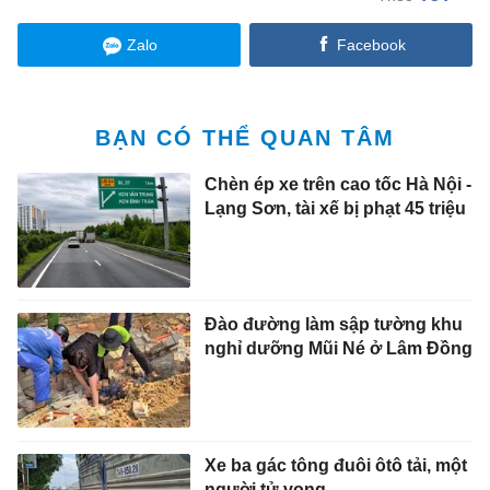
Zalo
Facebook
BẠN CÓ THỂ QUAN TÂM
Chèn ép xe trên cao tốc Hà Nội -
Lạng Sơn, tài xế bị phạt 45 triệu
Đào đường làm sập tường khu
nghỉ dưỡng Mũi Né ở Lâm Đồng
Xe ba gác tông đuôi ôtô tải, một
người tử vong