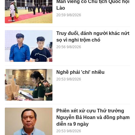
Mẫn viếng cố Chủ tịch Quốc hội
Lào
20:59 9/8/2026
Truy đuổi, đánh người khác nứt
sọ vì nghi trộm chó
20:56 9/8/2026
Nghề phải 'chi' nhiều
20:53 9/8/2026
Phiên xét xử cựu Thứ trưởng
Nguyễn Bá Hoan và đồng phạm
diễn ra 9 ngày
20:53 9/8/2026