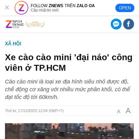
FOLLOW
ZNEWS
TRÊN
ZALO OA
OPEN
Cập nhật tin mới
XÃ HỘI
Xe cào cào mini 'đại náo' công
viên ở TP.HCM
Cào cào mini là loại xe địa hình siêu nhỏ được độ,
chế động cơ xăng với nhiều mức phân khối, có thể
đạt tốc độ tới 60km/h.
A
A
Thứ tư, 17/12/2025 12:04 (GMT+7)