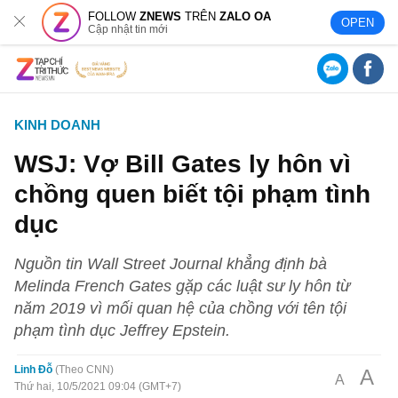
FOLLOW
ZNEWS
TRÊN
ZALO OA
OPEN
Cập nhật tin mới
KINH DOANH
WSJ: Vợ Bill Gates ly hôn vì
chồng quen biết tội phạm tình
dục
Nguồn tin Wall Street Journal khẳng định bà
Melinda French Gates gặp các luật sư ly hôn từ
năm 2019 vì mối quan hệ của chồng với tên tội
phạm tình dục Jeffrey Epstein.
Linh Đỗ
Theo CNN
A
A
Thứ hai, 10/5/2021 09:04 (GMT+7)