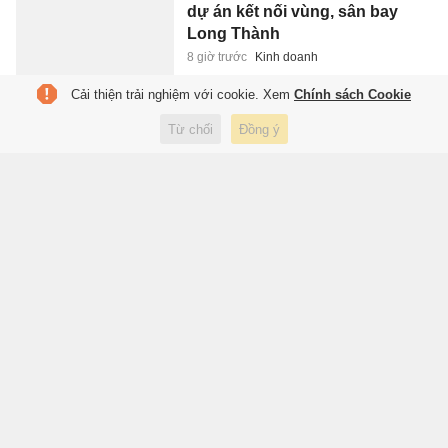
dự án kết nối vùng, sân bay
Long Thành
8 giờ trước
Kinh doanh
Cải thiện trải nghiệm với cookie. Xem
Chính sách Cookie
Đại học đưa ra 3 điều kiện xét
Từ chối
Đồng ý
tuyển thí sinh chuyên Tuyên
Quang
8 giờ trước
Giáo dục
Bánh Trung thu lấy cảm hứng
từ tiểu thuyết 'Bố già'
8 giờ trước
Xuất bản
Góc nhìn sinh học về bản tính
con người
8 giờ trước
Xuất bản