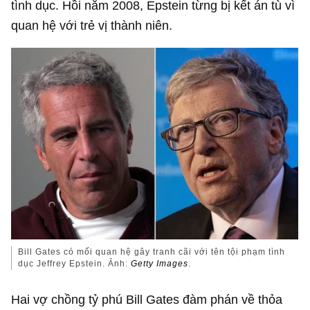
tình dục. Hồi năm 2008, Epstein từng bị kết án tù vì
quan hệ với trẻ vị thành niên.
Bill Gates có mối quan hệ gây tranh cãi với tên tội phạm tình
dục Jeffrey Epstein. Ảnh:
Getty Images
.
Hai vợ chồng tỷ phú Bill Gates đàm phán về thỏa