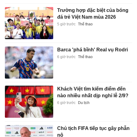
Trường hợp đặc biệt của bóng
đá trẻ Việt Nam mùa 2026
5 giờ trước
Thể thao
Barca 'phá bĩnh' Real vụ Rodri
6 giờ trước
Thể thao
Khách Việt tìm kiếm điểm đến
nào nhiều nhất dịp nghỉ lễ 2/9?
6 giờ trước
Du lịch
Chủ tịch FIFA tiếp tục gây phẫn
nộ