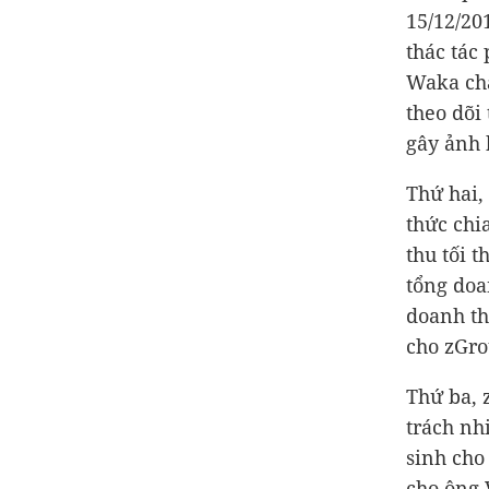
15/12/20
thác tác
Waka chấ
theo dõi
gây ảnh 
Thứ hai,
thức chi
thu tối 
tổng doa
doanh th
cho zGro
Thứ ba, 
trách nh
sinh cho
cho ông 