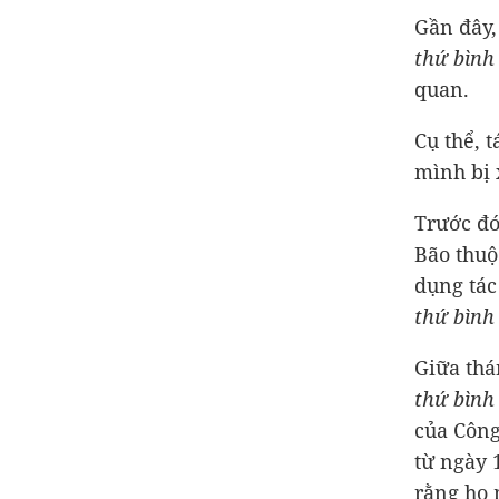
Gần đây,
thứ bình
quan.
Cụ thể, 
mình bị
Trước đó
Bão thuộ
dụng tá
thứ bình
Giữa thá
thứ bình
của Công
từ ngày 
rằng họ 