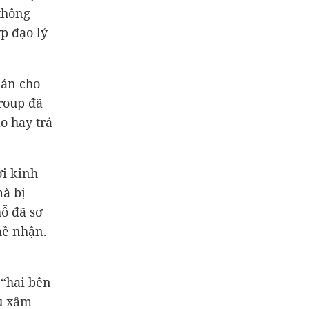
thông
p đạo lý
bán cho
roup đã
o hay trả
i kinh
à bị
hỗ đã sơ
hề nhận.
 “hai bên
ếu xâm