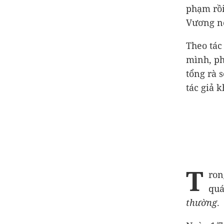
phạm rồi 
Vương nó
Theo tác
mình, ph
tổng rà 
tác giả 
T
ron
quá
thường
.