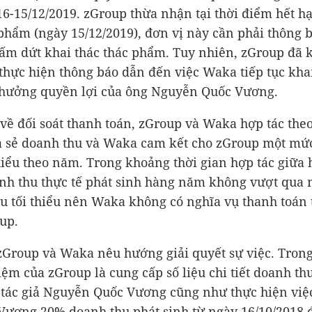
16-15/12/2019. zGroup thừa nhận tại thời điểm hết h
 phẩm (ngày 15/12/2019), đơn vị này cần phải thông 
m dứt khai thác thác phẩm. Tuy nhiên, zGroup đã 
 thực hiện thông báo dẫn đến việc Waka tiếp tục kha
hưởng quyền lợi của ông Nguyễn Quốc Vương.
 về đối soát thanh toán, zGroup và Waka hợp tác the
a sẻ doanh thu và Waka cam kết cho zGroup một mứ
thiểu theo năm. Trong khoảng thời gian hợp tác giữa 
nh thu thực tế phát sinh hàng năm không vượt qua
u tối thiểu nên Waka không có nghĩa vụ thanh toán
up.
zGroup và Waka nêu hướng giải quyết sự việc. Trong
iệm của zGroup là cung cấp số liệu chi tiết doanh th
 tác giả Nguyễn Quốc Vương cũng như thực hiện việc
Vương 20% doanh thu phát sinh từ ngày 16/10/2018 