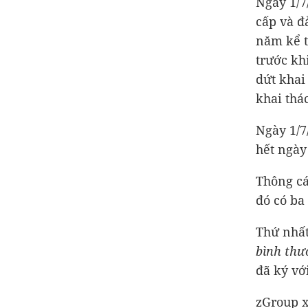
Ngày 1/7
cấp và đ
năm kể t
trước kh
dứt khai
khai thá
Ngày 1/7
hết ngày
Thông cá
đó có ba
Thứ nhất
bình thư
đã ký với
zGroup x