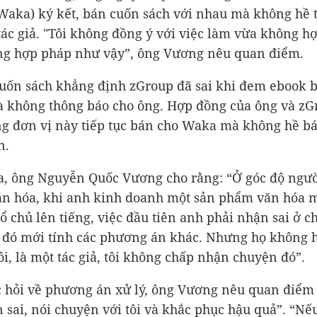
Waka) ký kết, bán cuốn sách với nhau mà không hề 
tác giả. "Tôi không đồng ý với việc làm vừa không hợ
ng hợp pháp như vậy”, ông Vương nêu quan điểm.
cuốn sách khẳng định zGroup đã sai khi đem ebook 
không thông báo cho ông. Hợp đồng của ông và zG
g đơn vị này tiếp tục bán cho Waka mà không hề bá
n.
, ông Nguyễn Quốc Vương cho rằng: “Ở góc độ ngườ
n hóa, khi anh kinh doanh một sản phẩm văn hóa m
ổ chủ lên tiếng, việc đầu tiên anh phải nhận sai ở c
u đó mới tính các phương án khác. Nhưng họ không 
tôi, là một tác giả, tôi không chấp nhận chuyện đó”.
 hỏi về phương án xử lý, ông Vương nêu quan điểm
 sai, nói chuyện với tôi và khắc phục hậu quả”. “N