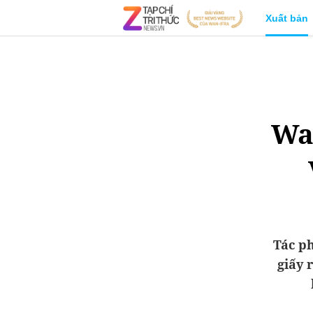
Xuất bản
Wak
Tác p
giấy 