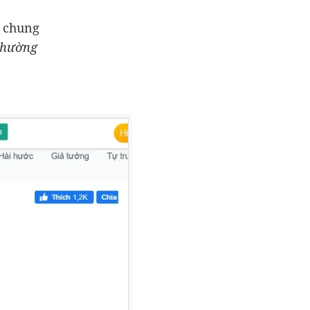
o chung
thường