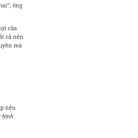
khai”, ông
lợi của
ất cả nên
quyền mà
up nêu
 bình