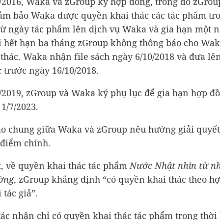
/2016, Waka và zGroup ký hợp đồng, trong đó zGrou
ảm bảo Waka được quyền khai thác các tác phẩm tro
ừ ngày tác phẩm lên dịch vụ Waka và gia hạn một 
i hết hạn ba tháng zGroup không thông báo cho Wa
 thác. Waka nhận file sách ngày 6/10/2018 và đưa lê
c trước ngày 16/10/2018.
/2019, zGroup và Waka ký phụ lục để gia hạn hợp đ
 1/7/2023.
o chung giữa Waka và zGroup nêu hướng giải quyết
 điểm chính.
, về quyền khai thác tác phẩm
Nước Nhật nhìn từ n
ờng
, zGroup khẳng định “có quyền khai thác theo h
 tác giả”.
ác nhận chỉ có quyền khai thác tác phẩm trong thời