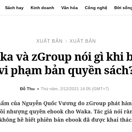
Sách hay
Kinh doanh
Văn hóa
Công nghệ
Đời sốn
XUẤT BẢN
XUẤT BẢN
a và zGroup nói gì khi b
vi phạm bản quyền sách
Đỗ Thu
Thứ năm, 2/12/2021 14:05 (GMT+7)
hẩm của Nguyễn Quốc Vương do zGroup phát hàn
rồi nhượng quyền ebook cho Waka. Tác giả nói rằ
không hề biết phiên bản ebook đã được khai thác