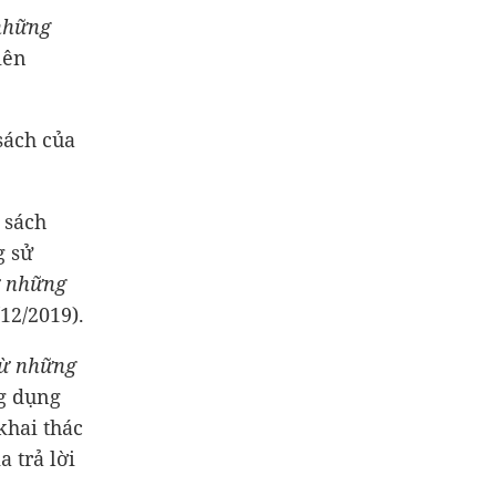
những
iên
sách của
 sách
g sử
ừ những
12/2019).
từ những
g dụng
khai thác
a trả lời