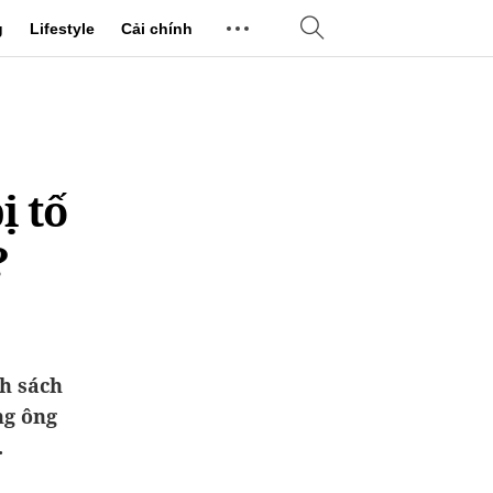
g
Lifestyle
Cải chính
ị tố
?
h sách
ng ông
.