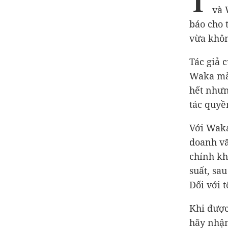
T
và 
báo cho 
vừa khô
Tác giả 
Waka mà 
hết nhưn
tác quyề
Với Waka
doanh vă
chính kh
suất, sa
Đối với 
Khi được
hãy nhận