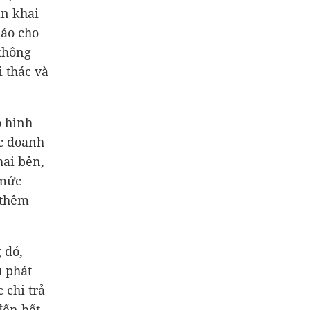
ạn khai
báo cho
không
i thác và
o hình
c doanh
hai bên,
 mức
 thêm
 đó,
u phát
 chi trả
đến hết