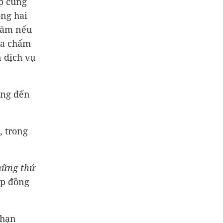
p cung
ng hai
năm nếu
ka chấm
n dịch vụ
ồng đến
, trong
hững thứ
ợp đồng
 hạn