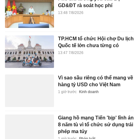
GD&ĐT rà soát học phí
13:48 7/8/2026
TP.HCM tổ chức Hội chợ Du lịch
Quốc tế lớn chưa từng có
13:47 7/8/2026
Vì sao sầu riêng có thể mang về
hàng tỷ USD cho Việt Nam
1 giờ trước
Kinh doanh
Giang hồ mạng Tiến 'bịp' lĩnh án
8 năm tù vì tổ chức sử dụng trái
phép ma túy
1 giờ trước
Pháp luật