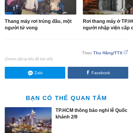
Thang máy rơi trúng đầu, một
Rơi thang máy ở TP.H
người tử vong
người nhập viện cấp 
Thu Hằng/TTX
(Znews đặt lại tiêu đề bài viết)
Zalo
Facebook
BẠN CÓ THỂ QUAN TÂM
TP.HCM thông báo nghỉ lễ Quốc
khánh 2/9