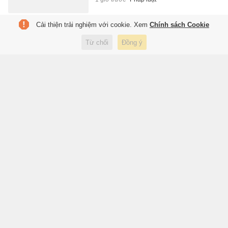
Cải thiện trải nghiệm với cookie. Xem
Chính sách Cookie
Trả hồ sơ điều tra bổ sung đại
án dự án bất động sản 'ma'
Từ chối
Đồng ý
1 giờ trước
Pháp luật
Real Madrid chỉ coi Rodri là
quân bài phục vụ đòn nghi binh
1 giờ trước
Thể thao
Pháp ghi nhận ca nhiễm mới
virus Hanta chủng Andes
2 giờ trước
Sức khỏe
Gần 60 năm đi tìm cha sau bức