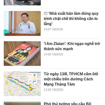
'Nhà xuất bản làm đúng quy
trình chặt chẽ thì không cần lo
lắng'
14:07 7/8/2026
'I Am Zlatan': Khi ngạo nghễ trở
thành sức mạnh
14:00 7/8/2026
Từ ngày 13/8, TP.HCM cấm ôtô
một chiều trên đường Cách
Mạng Tháng Tám
13:55 7/8/2026
Phó thủ tướng yêu cầu Bộ