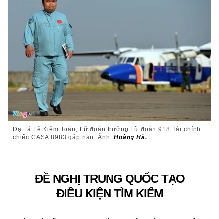
Đại tá Lê Kiêm Toàn, Lữ đoàn trưởng Lữ đoàn 918, lái chính
chiếc CASA 8983 gặp nạn. Ảnh:
Hoàng Hà.
ĐỀ NGHỊ TRUNG QUỐC TẠO
ĐIỀU KIỆN TÌM KIẾM