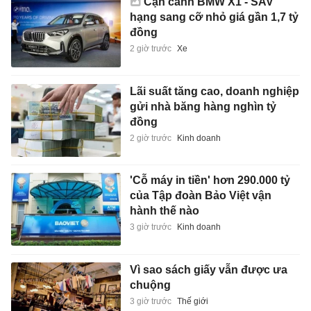
Cận cảnh BMW X1 - SAV
hạng sang cỡ nhỏ giá gần 1,7 tỷ
đồng
2 giờ trước
Xe
Lãi suất tăng cao, doanh nghiệp
gửi nhà băng hàng nghìn tỷ
đồng
2 giờ trước
Kinh doanh
'Cỗ máy in tiền' hơn 290.000 tỷ
của Tập đoàn Bảo Việt vận
hành thế nào
3 giờ trước
Kinh doanh
Vì sao sách giấy vẫn được ưa
chuộng
3 giờ trước
Thế giới