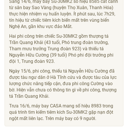
Sáng 14/6, máy bay Su-30MK2 số hiệu 8585 cất cánh
từ sân bay Sao Vàng (huyện Thọ Xuân, Thanh Hóa)
thực hiện nhiệm vụ huấn luyện. Ít phút sau, lúc 7h29,
tín hiệu từ chiếc tiêm kích biến mất trên vùng biển
Nghệ An, gần khu vực đảo Mắt.
Hai phi công trên chiếc Su-30MK2 gồm thượng tá
Trần Quang Khải (43 tuổi, Phó trung đoàn trưởng,
Tham mưu trưởng Trung đoàn 923) và thiếu tá
Nguyễn Hữu Cường (39 tuổi) Phó phi đội trưởng phi
đội 1, Trung đoàn 923.
Ngày 15/6, phi công, thiếu tá Nguyễn Hữu Cường đã
được tàu ngư dân ở Hà Tĩnh cứu và được tàu của lực
lượng chức năng tiếp cận, đưa phi công Cường vào
bờ. Hiện vẫn chưa có thông tin gì về phi công, thượng
tá Trần Quang Khải.
Trưa 16/6, máy bay CASA mang số hiệu 8983 trong
quá trình tìm kiếm tiêm kích Su-30MK2 gặp nạn đột
ngột mất liên lạc. Trên máy bay có 9 người.