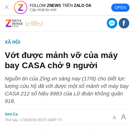
FOLLOW
ZNEWS
TRÊN
ZALO OA
OPEN
Cập nhật tin mới
XÃ HỘI
Vớt được mảnh vỡ của máy
bay CASA chở 9 người
Nguồn tin của Zing.vn sáng nay (17/6) cho biết lực
lượng cứu hộ đã vớt được một số mảnh vỡ máy bay
CASA 212 số hiệu 8983 của Lữ đoàn không quân
918.
Sơn Ca
A
A
Thứ sáu, 17/6/2016 06:07 (GMT+7)