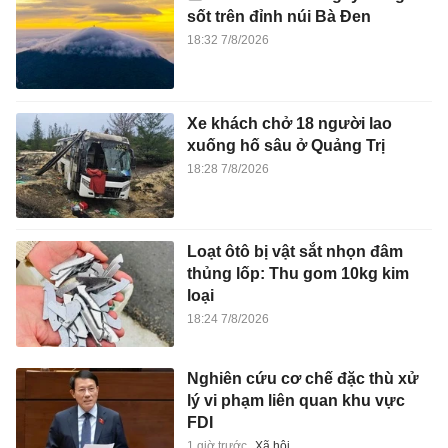
sốt trên đỉnh núi Bà Đen
18:32 7/8/2026
Xe khách chở 18 người lao
xuống hố sâu ở Quảng Trị
18:28 7/8/2026
Loạt ôtô bị vật sắt nhọn đâm
thủng lốp: Thu gom 10kg kim
loại
18:24 7/8/2026
Nghiên cứu cơ chế đặc thù xử
lý vi phạm liên quan khu vực
FDI
1 giờ trước
Xã hội