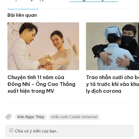
Bài liên quan
Chuyện tình 11 năm của
Trao nhẫn cưới cho b
Đông Nhi - Ông Cao Thắng
y tá trước khi vào kh
xuất hiện trong MV
ly dịch corona
Kim Ngọc Thủy
nhẫn cưới Collab Universal
Chia sẻ ý kiến của bạn...