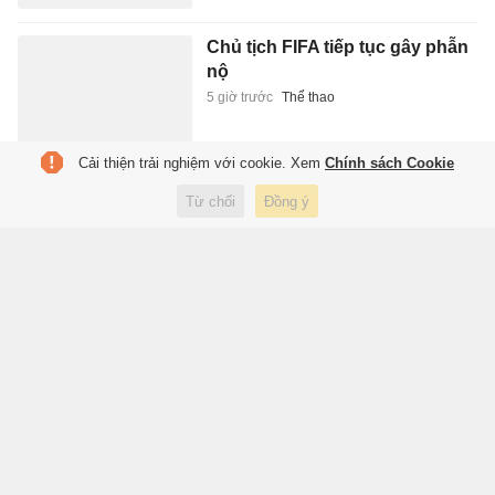
Chủ tịch FIFA tiếp tục gây phẫn
nộ
5 giờ trước
Thể thao
Cải thiện trải nghiệm với cookie. Xem
Chính sách Cookie
Đồng đội của Paredes bị điều
Từ chối
Đồng ý
tra vì nghi liên quan đường dây
ma túy
5 giờ trước
Thể thao
Người Việt ngày càng chuộng
bia lon 'lùn' 250 ml, điều gì đang
xảy ra?
5 giờ trước
Kinh doanh
Tuyển Việt Nam vắng hàng