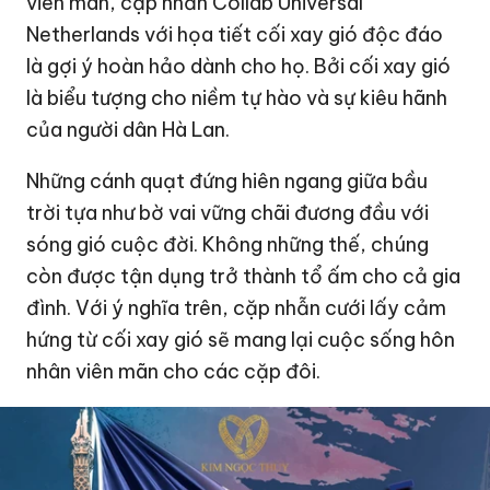
viên mãn, cặp nhẫn Collab Universal
Netherlands với họa tiết cối xay gió độc đáo
là gợi ý hoàn hảo dành cho họ. Bởi cối xay gió
là biểu tượng cho niềm tự hào và sự kiêu hãnh
của người dân Hà Lan.
Những cánh quạt đứng hiên ngang giữa bầu
trời tựa như bờ vai vững chãi đương đầu với
sóng gió cuộc đời. Không những thế, chúng
còn được tận dụng trở thành tổ ấm cho cả gia
đình. Với ý nghĩa trên, cặp nhẫn cưới lấy cảm
hứng từ cối xay gió sẽ mang lại cuộc sống hôn
nhân viên mãn cho các cặp đôi.