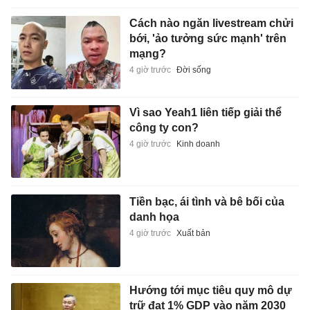
Cách nào ngăn livestream chửi
bới, 'ảo tưởng sức mạnh' trên
mạng?
4 giờ trước
Đời sống
Vì sao Yeah1 liên tiếp giải thể
công ty con?
4 giờ trước
Kinh doanh
Tiền bạc, ái tình và bê bối của
danh họa
4 giờ trước
Xuất bản
Hướng tới mục tiêu quy mô dự
trữ đạt 1% GDP vào năm 2030