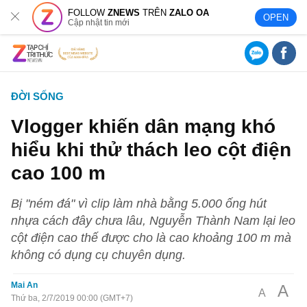
FOLLOW
ZNEWS
TRÊN
ZALO OA
OPEN
Cập nhật tin mới
ĐỜI SỐNG
Vlogger khiến dân mạng khó
hiểu khi thử thách leo cột điện
cao 100 m
Bị "ném đá" vì clip làm nhà bằng 5.000 ống hút
nhựa cách đây chưa lâu, Nguyễn Thành Nam lại leo
cột điện cao thế được cho là cao khoảng 100 m mà
không có dụng cụ chuyên dụng.
Mai An
A
A
Thứ ba, 2/7/2019 00:00 (GMT+7)