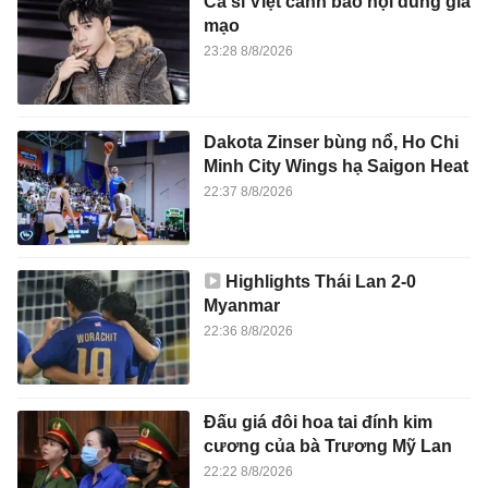
Ca sĩ Việt cảnh báo nội dung giả
mạo
23:28 8/8/2026
Dakota Zinser bùng nổ, Ho Chi
Minh City Wings hạ Saigon Heat
22:37 8/8/2026
Highlights Thái Lan 2-0
Myanmar
22:36 8/8/2026
Đấu giá đôi hoa tai đính kim
cương của bà Trương Mỹ Lan
22:22 8/8/2026