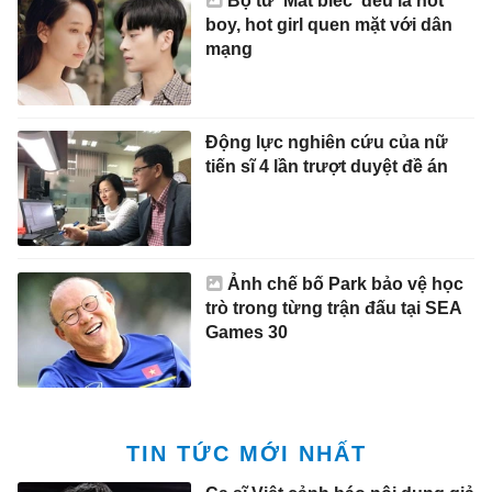
Bộ tứ 'Mắt biếc' đều là hot
boy, hot girl quen mặt với dân
mạng
Động lực nghiên cứu của nữ
tiến sĩ 4 lần trượt duyệt đề án
Ảnh chế bố Park bảo vệ học
trò trong từng trận đấu tại SEA
Games 30
TIN TỨC MỚI NHẤT