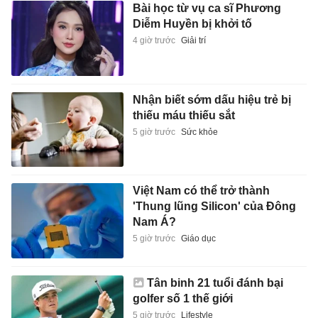
Bài học từ vụ ca sĩ Phương
Diễm Huyền bị khởi tố
4 giờ trước
Giải trí
Nhận biết sớm dấu hiệu trẻ bị
thiếu máu thiếu sắt
5 giờ trước
Sức khỏe
Việt Nam có thể trở thành
'Thung lũng Silicon' của Đông
Nam Á?
5 giờ trước
Giáo dục
Tân binh 21 tuổi đánh bại
golfer số 1 thế giới
5 giờ trước
Lifestyle