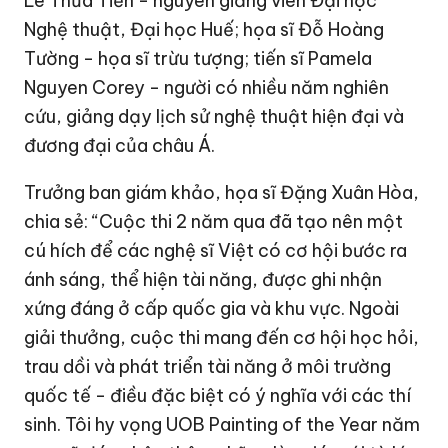
Lê Thừa Tiến - nguyên giảng viên Đại học
Nghệ thuật, Đại học Huế; họa sĩ Đỗ Hoàng
Tường - họa sĩ trừu tượng; tiến sĩ Pamela
Nguyen Corey - người có nhiều năm nghiên
cứu, giảng dạy lịch sử nghệ thuật hiện đại và
đương đại của châu Á.
Trưởng ban giám khảo, họa sĩ Đặng Xuân Hòa,
chia sẻ: “Cuộc thi 2 năm qua đã tạo nên một
cú hích để các nghệ sĩ Việt có cơ hội bước ra
ánh sáng, thể hiện tài năng, được ghi nhận
xứng đáng ở cấp quốc gia và khu vực. Ngoài
giải thưởng, cuộc thi mang đến cơ hội học hỏi,
trau dồi và phát triển tài năng ở môi trường
quốc tế - điều đặc biệt có ý nghĩa với các thí
sinh. Tôi hy vọng UOB Painting of the Year năm