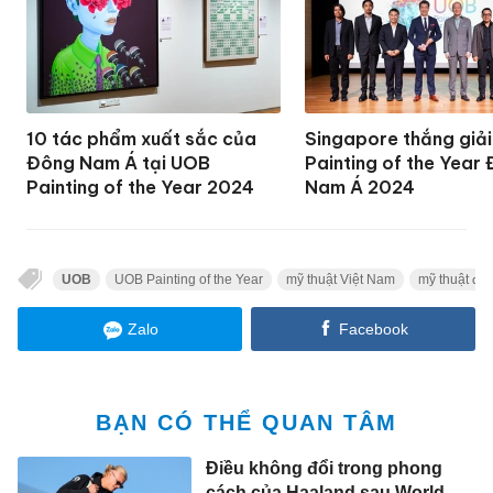
10 tác phẩm xuất sắc của
Singapore thắng giả
Đông Nam Á tại UOB
Painting of the Year
Painting of the Year 2024
Nam Á 2024
UOB
UOB Painting of the Year
mỹ thuật Việt Nam
mỹ thuật đư
Zalo
Facebook
BẠN CÓ THỂ QUAN TÂM
Điều không đổi trong phong
cách của Haaland sau World