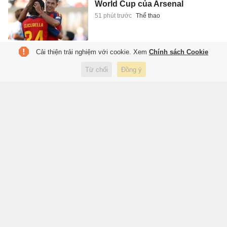
World Cup của Arsenal
51 phút trước
Thể thao
Cải thiện trải nghiệm với cookie. Xem
Chính sách Cookie
Nắng nóng cực đoan đe dọa
các di sản cổ Trung Quốc
Từ chối
Đồng ý
55 phút trước
Du lịch
Thủ tướng Canada nói không
tin tưởng Chủ tịch FIFA
1 giờ trước
Thế giới
Khách Tây cõng cựu chiến binh
lên Cột cờ Lũng Cú
1 giờ trước
Du lịch