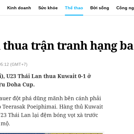
Kinh doanh
Sức khỏe
Thể thao
Đời sống
Công ng
 thua trận tranh hạng b
 05:12 (GMT+7)
i), U23 Thái Lan thua Kuwait 0-1 ở
hữu Doha Cup.
bauer đột phá dũng mãnh bên cánh phải
o Teerasak Poeiphimai. Hàng thủ Kuwait
U23 Thái Lan lại đệm bóng vọt xà trước
 mộ.