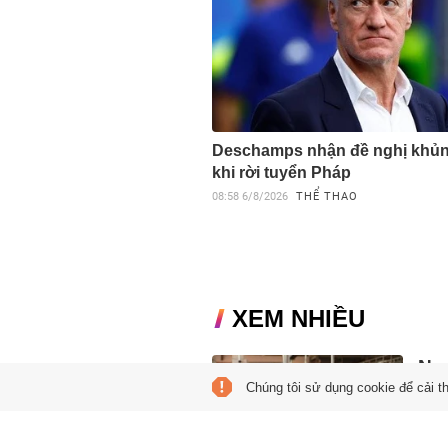
Deschamps nhận đề nghị khủ
khi rời tuyển Pháp
08:58
6/8/2026
THỂ THAO
XEM NHIỀU
Ngư
Chúng tôi sử dụng cookie để cải t
'lù
19:21
Thay 