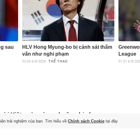
ng sau
HLV Hong Myung-bo bị cảnh sát thẩm
Greenwo
vấn như nghi phạm
League
02:05
6/8/2026
THỂ THAO
01:51
6/8/20
ời Việt ngày càng chuộng bia lon
hiện trải nghiệm của bạn. Tìm hiểu về
Chính sách Cookie
tại đây
n' 250 ml, điều gì đang xảy ra?
 6/8/2026
vì chạy theo xu hướng cao cấp hóa, thực tế người tiêu dùng