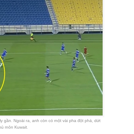
ly gần. Ngoài ra, anh còn có một vài pha đột phá, dứt
hủ môn Kuwait.