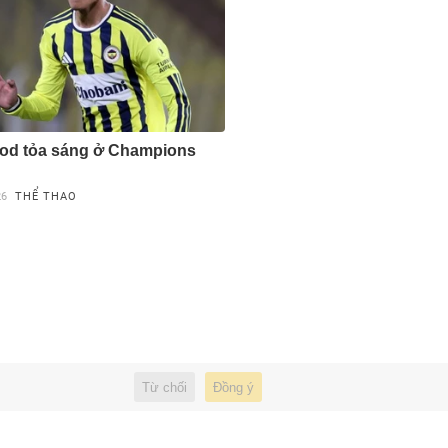
od tỏa sáng ở Champions
26
THỂ THAO
Từ chối
Đồng ý