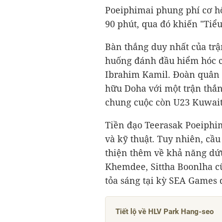
Poeiphimai phung phí cơ h
90 phút, qua đó khiến "Tiểu
Bàn thắng duy nhất của trậ
huống đánh đầu hiểm hóc c
Ibrahim Kamil. Đoàn quân c
hữu Doha với một trận thắn
chung cuộc còn U23 Kuwait
Tiền đạo Teerasak Poeiphim
và kỹ thuật. Tuy nhiên, cầu
thiện thêm về khả năng dứt
Khemdee, Sittha Boonlha cũ
tỏa sáng tại kỳ SEA Games d
Tiết lộ về HLV Park Hang-seo