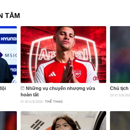
N TÂM
đội
Những vụ chuyển nhượng vừa
Chủ tịch
hoàn tất
23:51
5/8/20
01:50
6/8/2026
THỂ THAO