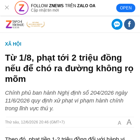
FOLLOW
ZNEWS
TRÊN
ZALO OA
OPEN
Cập nhật tin mới
XÃ HỘI
Từ 1/8, phạt tới 2 triệu đồng
nếu để chó ra đường không rọ
mõm
Chính phủ ban hành Nghị định số 204/2026 ngày
11/6/2026 quy định xử phạt vi phạm hành chính
trong lĩnh vực thú y.
A
A
Thứ sáu, 12/6/2026 20:46 (GMT+7)
Theo đó, phạt tiền 1-2 triệu đồng đối với hành vi