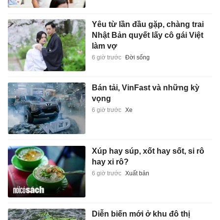
Yêu từ lần đầu gặp, chàng trai
Nhật Bản quyết lấy cô gái Việt
làm vợ
6 giờ trước
Đời sống
Bán tải, VinFast và những kỳ
vọng
6 giờ trước
Xe
Xúp hay súp, xốt hay sốt, si rô
hay xi rô?
6 giờ trước
Xuất bản
Diễn biến mới ở khu đô thị