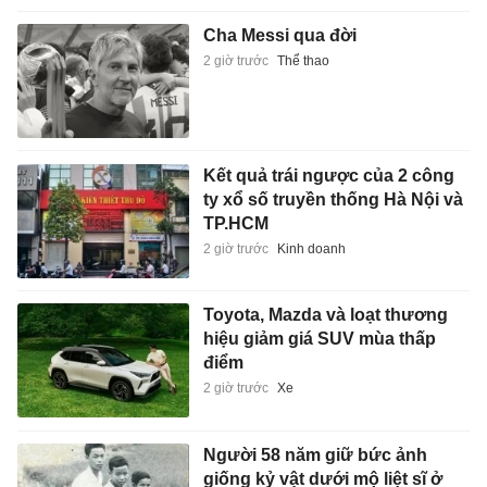
Cha Messi qua đời
2 giờ trước
Thể thao
Kết quả trái ngược của 2 công
ty xổ số truyền thống Hà Nội và
TP.HCM
2 giờ trước
Kinh doanh
Toyota, Mazda và loạt thương
hiệu giảm giá SUV mùa thấp
điểm
2 giờ trước
Xe
Người 58 năm giữ bức ảnh
giống kỷ vật dưới mộ liệt sĩ ở