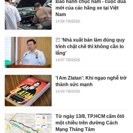
Bảo hành chục năm - cuộc đua
mới của các hãng xe tại Việt
Nam
14:08 7/8/2026
'Nhà xuất bản làm đúng quy
trình chặt chẽ thì không cần lo
lắng'
14:07 7/8/2026
'I Am Zlatan': Khi ngạo nghễ trở
thành sức mạnh
14:00 7/8/2026
Từ ngày 13/8, TP.HCM cấm ôtô
một chiều trên đường Cách
Mạng Tháng Tám