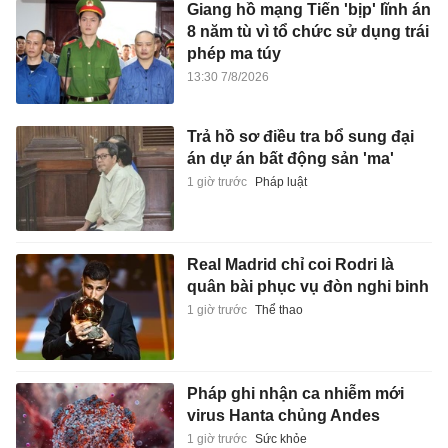
Giang hồ mạng Tiến 'bịp' lĩnh án
8 năm tù vì tổ chức sử dụng trái
phép ma túy
13:30 7/8/2026
Trả hồ sơ điều tra bổ sung đại
án dự án bất động sản 'ma'
1 giờ trước
Pháp luật
Real Madrid chỉ coi Rodri là
quân bài phục vụ đòn nghi binh
1 giờ trước
Thể thao
Pháp ghi nhận ca nhiễm mới
virus Hanta chủng Andes
1 giờ trước
Sức khỏe