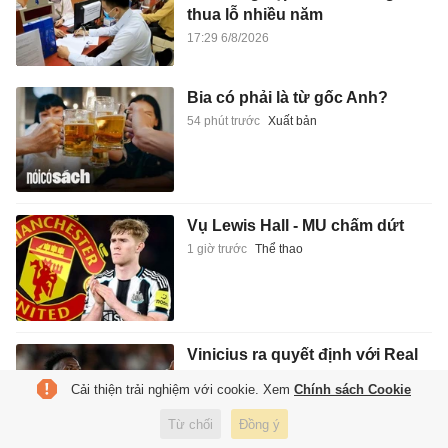
thua lỗ nhiều năm
17:29 6/8/2026
Bia có phải là từ gốc Anh?
54 phút trước
Xuất bản
Vụ Lewis Hall - MU chấm dứt
1 giờ trước
Thể thao
Vinicius ra quyết định với Real
Madrid?
Cải thiện trải nghiệm với cookie. Xem
Chính sách Cookie
1 giờ trước
Thể thao
Từ chối
Đồng ý