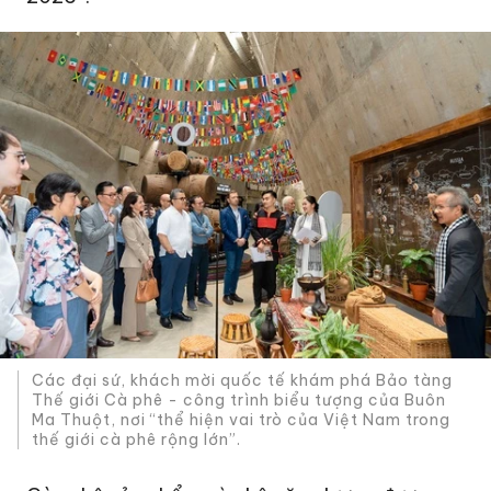
Các đại sứ, khách mời quốc tế khám phá Bảo tàng
Thế giới Cà phê - công trình biểu tượng của Buôn
Ma Thuột, nơi “thể hiện vai trò của Việt Nam trong
thế giới cà phê rộng lớn”.