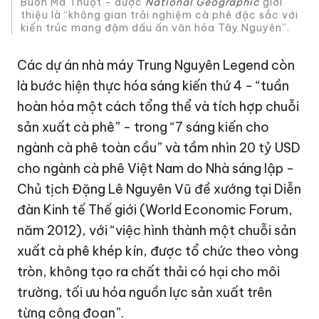
Buôn Ma Thuột - được
National Geographic
giới
thiệu là “không gian trải nghiệm cà phê đặc sắc với
kiến trúc mang đậm dấu ấn văn hóa Tây Nguyên”.
Các dự án nhà máy Trung Nguyên Legend còn
là bước hiện thực hóa sáng kiến thứ 4 - “tuần
hoàn hóa một cách tổng thể và tích hợp chuỗi
sản xuất cà phê” - trong “7 sáng kiến cho
ngành cà phê toàn cầu” và tầm nhìn
20 tỷ USD
cho ngành cà phê Việt Nam do Nhà sáng lập -
Chủ tịch
Đặng Lê Nguyên Vũ
đề xướng tại Diễn
đàn Kinh tế Thế giới (World Economic Forum,
năm 2012), với “việc hình thành một chuỗi sản
xuất cà phê khép kín, được tổ chức theo vòng
tròn, không tạo ra chất thải có hại cho môi
trường, tối ưu hóa nguồn lực sản xuất trên
từng công đoạn”.