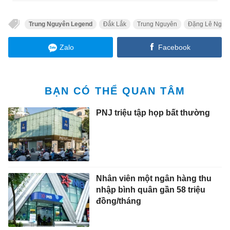
Trung Nguyên Legend
Đắk Lắk
Trung Nguyên
Đặng Lê Nguy
Zalo
Facebook
BẠN CÓ THỂ QUAN TÂM
PNJ triệu tập họp bất thường
Nhân viên một ngân hàng thu
nhập bình quân gần 58 triệu
đồng/tháng