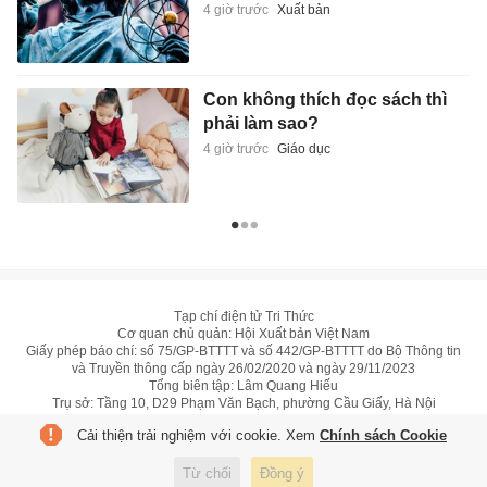
4 giờ trước
Xuất bản
Con không thích đọc sách thì
phải làm sao?
4 giờ trước
Giáo dục
Tạp chí điện tử Tri Thức
Cơ quan chủ quản: Hội Xuất bản Việt Nam
Giấy phép báo chí: số 75/GP-BTTTT và số 442/GP-BTTTT do Bộ Thông tin
và Truyền thông cấp ngày 26/02/2020 và ngày 29/11/2023
Tổng biên tập: Lâm Quang Hiếu
Trụ sở: Tầng 10, D29 Phạm Văn Bạch, phường Cầu Giấy, Hà Nội
HOTLINE:
0931.222.666
Cải thiện trải nghiệm với cookie. Xem
Chính sách Cookie
toasoan@znews.vn
©
Toàn bộ bản quyền thuộc Tri Thức
Từ chối
Đồng ý