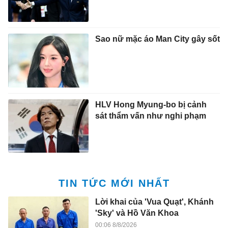
Sao nữ mặc áo Man City gây sốt
HLV Hong Myung-bo bị cảnh
sát thẩm vấn như nghi phạm
TIN TỨC MỚI NHẤT
Lời khai của 'Vua Quạt', Khánh
'Sky' và Hồ Văn Khoa
00:06 8/8/2026