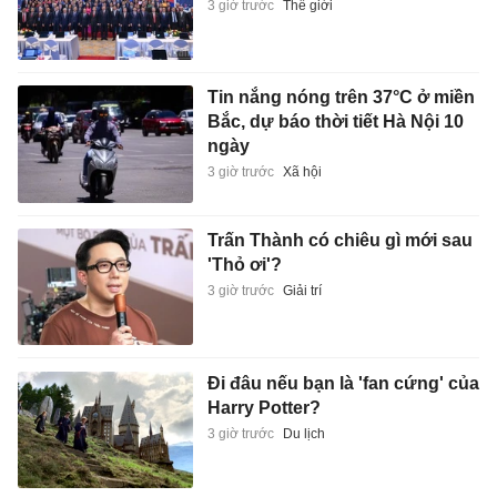
3 giờ trước
Thế giới
Tin nắng nóng trên 37°C ở miền
Bắc, dự báo thời tiết Hà Nội 10
ngày
3 giờ trước
Xã hội
Trấn Thành có chiêu gì mới sau
'Thỏ ơi'?
3 giờ trước
Giải trí
Đi đâu nếu bạn là 'fan cứng' của
Harry Potter?
3 giờ trước
Du lịch