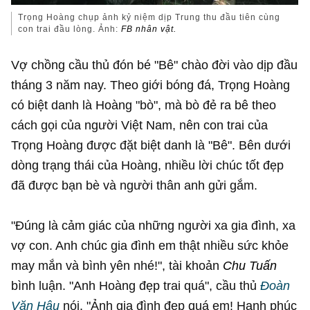
Trọng Hoàng chụp ảnh kỷ niệm dịp Trung thu đầu tiên cùng
con trai đầu lòng. Ảnh:
FB nhân vật.
Vợ chồng cầu thủ đón bé "Bê" chào đời vào dịp đầu
tháng 3 năm nay. Theo giới bóng đá, Trọng Hoàng
có biệt danh là Hoàng "bò", mà bò đẻ ra bê theo
cách gọi của người Việt Nam, nên con trai của
Trọng Hoàng được đặt biệt danh là "Bê". Bên dưới
dòng trạng thái của Hoàng, nhiều lời chúc tốt đẹp
đã được bạn bè và người thân anh gửi gắm.
"Đúng là cảm giác của những người xa gia đình, xa
vợ con. Anh chúc gia đình em thật nhiều sức khỏe
may mắn và bình yên nhé!", tài khoản
Chu Tuấn
bình luận. "Anh Hoàng đẹp trai quá", cầu thủ
Đoàn
Văn Hậu
nói. "Ảnh gia đình đẹp quá em! Hạnh phúc