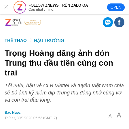
FOLLOW
ZNEWS
TRÊN
ZALO OA
OPEN
Cập nhật tin mới
THỂ THAO
HẬU TRƯỜNG
Trọng Hoàng đăng ảnh đón
Trung thu đầu tiên cùng con
trai
Tối 29/9, hậu vệ CLB Viettel và tuyển Việt Nam chia
sẻ bộ ảnh kỷ niệm dịp Trung thu đáng nhớ cùng vợ
và con trai đầu lòng.
Bảo Ngọc
A
A
Thứ tư, 30/9/2020 05:53 (GMT+7)