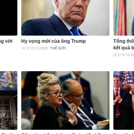
ng với
Hy vọng mới của ông Trump
Tổng thố
kết quả 
14:12
10/12/2020
THẾ GIỚI
22:21
9/12/2