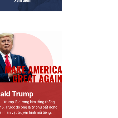
Xem thêm
ald Trump
J. Trump là đương kim tổng thống
45. Trước đó ông là tỷ phú bất động
à nhân vật truyền hình nổi tiếng.