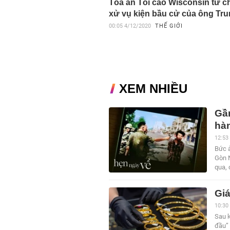
Tòa án Tối cao Wisconsin từ ch
xử vụ kiện bầu cử của ông Tr
00:05
4/12/2020
THẾ GIỚI
XEM NHIỀU
Gần
hàn
12:53
Bức ả
Gòn 
qua, 
Giá
10:30
Sau k
đầu” 