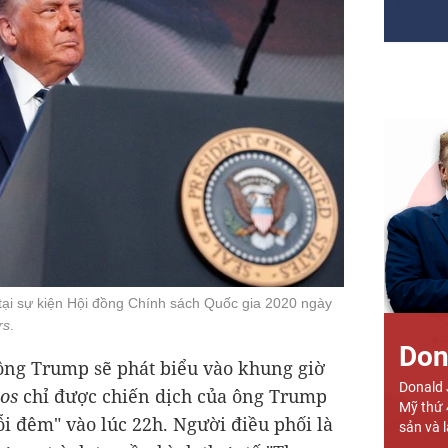
tại sự kiện Hội đồng Chính sách Quốc gia 2020 ngày
rs
.
Don
ộ ông Trump sẽ phát biểu vào khung giờ
Donald 
ios
chỉ được chiến dịch của ông Trump
Mỹ thứ 
ỗi đêm" vào lúc 22h. Người điều phối là
sản và l