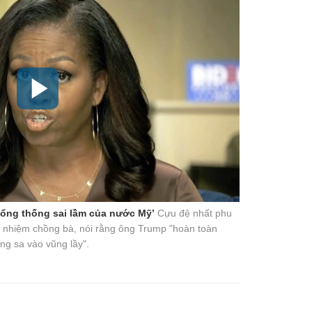
'tổng thống sai lầm của nước Mỹ’
Cựu đệ nhất phu
ế nhiệm chồng bà, nói rằng ông Trump "hoàn toàn
ng sa vào vũng lầy".