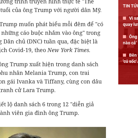
ương trình truyền hình thực tế "The
TIN TỨ
 tuổi của ông Trump với người dân Mỹ.
Vì s
g Trump muốn phát biểu mỗi đêm để "có
quay lư
 những cáo buộc nhắm vào ông" trong
Ông 
g Dân chủ (DNC) tuần qua, đặc biệt là
nào cả'
ịch Covid-19, theo
New York Times.
Bên 
'cú sốc'
 ông Trump xuất hiện trong danh sách
phu nhân Melania Trump, con trai
on gái Ivanka và Tiffany, cùng con dâu
 tranh cử Lara Trump.
iết lộ danh sách 6 trong 12 "diễn giả
hành viên gia đình ông Trump.