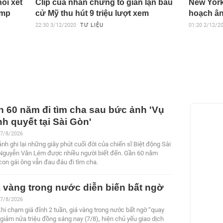
ối xét
Clip của nhân chứng tố gian lận bầu
New York
ump
cử Mỹ thu hút 9 triệu lượt xem
hoạch ân
22:30
3/12/2020
TƯ LIỆU
01:20
2/12/2
 60 năm đi tìm cha sau bức ảnh 'Vụ
h quyết tại Sài Gòn'
 7/8/2026
nh ghi lại những giây phút cuối đời của chiến sĩ Biệt động Sài
Nguyễn Văn Lém được nhiều người biết đến. Gần 60 năm
con gái ông vẫn đau đáu đi tìm cha.
 vàng trong nước diễn biến bất ngờ
 7/8/2026
hi chạm giá đỉnh 2 tuần, giá vàng trong nước bất ngờ “quay
giảm nửa triệu đồng sáng nay (7/8), hiện chủ yếu giao dịch