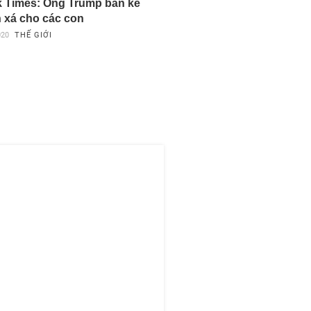
 Times: Ông Trump bàn kế
 xá cho các con
020
THẾ GIỚI