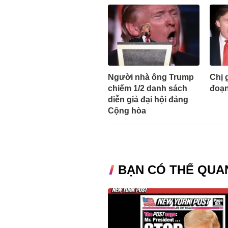
Người nhà ông Trump
Chị 
chiếm 1/2 danh sách
đoạn
diễn giả đại hội đảng
Cộng hòa
BẠN CÓ THỂ QUA