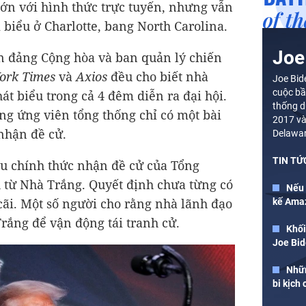
lớn với hình thức trực tuyến, nhưng vẫn
i biểu ở Charlotte, bang North Carolina.
Joe
iên đảng Cộng hòa và ban quản lý chiến
ork Times
và
Axios
đều cho biết nhà
Joe Bid
cuộc bầ
át biểu trong cả 4 đêm diễn ra đại hội.
thống d
ng ứng viên tổng thống chỉ có một bài
2017 và
nhận đề cử.
Delawar
TIN TỨ
ểu chính thức nhận đề cử của Tổng
 từ Nhà Trắng. Quyết định chưa từng có
Nếu 
cãi. Một số người cho rằng nhà lãnh đạo
kế Amaz
ắng để vận động tái tranh cử.
Khối
Joe Bi
Nhữn
bi kịch