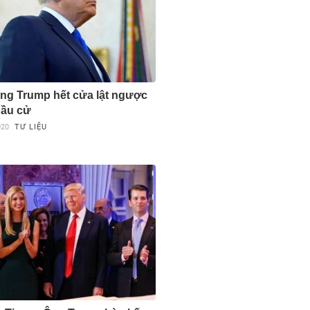
ng Trump hết cửa lật ngược
bầu cử
020
TƯ LIỆU