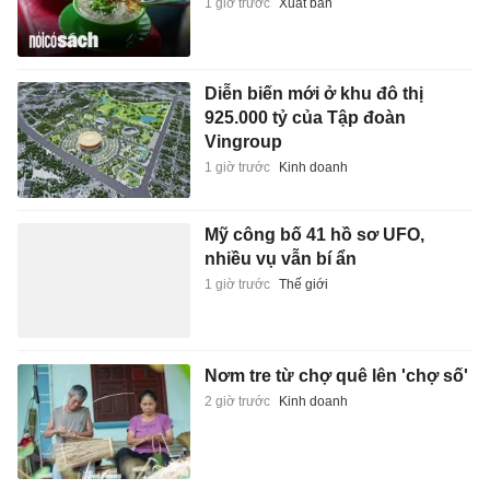
1 giờ trước
Xuất bản
Diễn biến mới ở khu đô thị
925.000 tỷ của Tập đoàn
Vingroup
1 giờ trước
Kinh doanh
Mỹ công bố 41 hồ sơ UFO,
nhiều vụ vẫn bí ẩn
1 giờ trước
Thế giới
Nơm tre từ chợ quê lên 'chợ số'
2 giờ trước
Kinh doanh