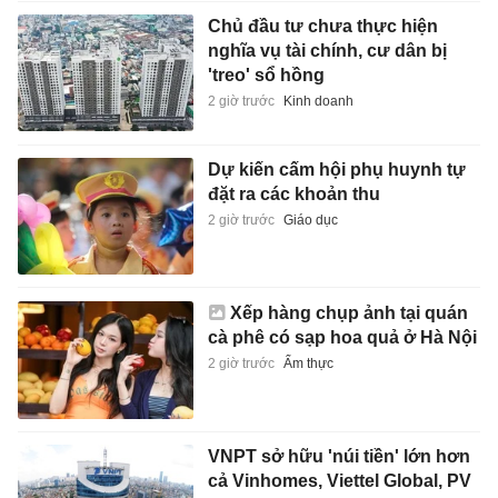
Chủ đầu tư chưa thực hiện
nghĩa vụ tài chính, cư dân bị
'treo' sổ hồng
2 giờ trước
Kinh doanh
Dự kiến cấm hội phụ huynh tự
đặt ra các khoản thu
2 giờ trước
Giáo dục
Xếp hàng chụp ảnh tại quán
cà phê có sạp hoa quả ở Hà Nội
2 giờ trước
Ẩm thực
VNPT sở hữu 'núi tiền' lớn hơn
cả Vinhomes, Viettel Global, PV