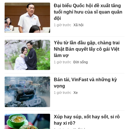
Đại biểu Quốc hội đề xuất tăng
tuổi nghỉ hưu của sĩ quan quân
đội
1 giờ trước
Xã hội
Yêu từ lần đầu gặp, chàng trai
Nhật Bản quyết lấy cô gái Việt
làm vợ
1 giờ trước
Đời sống
Bán tải, VinFast và những kỳ
vọng
1 giờ trước
Xe
Xúp hay súp, xốt hay sốt, si rô
hay xi rô?