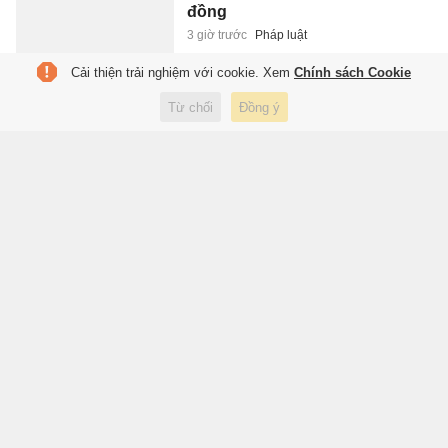
đồng
3 giờ trước
Pháp luật
Cải thiện trải nghiệm với cookie. Xem
Chính sách Cookie
Herdman đang làm phí dàn sao
Từ chối
Đồng ý
Indonesia
3 giờ trước
Thể thao
Xe đầu kéo chở nhiều ôtô cháy
ngùn ngụt trên cao tốc
3 giờ trước
Xã hội
Nhiều doanh nghiệp của Huấn
Hoa Hồng không hoạt động tại
địa chỉ đăng ký
4 giờ trước
Kinh doanh