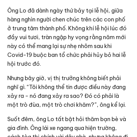
Ông Lo đã dành ngày thứ bảy tại lễ hội, giữa
hàng nghìn người chen chúc trên các con phố
ở trung tâm thành phố. Không khí lễ hội lúc đó
đầy vui tươi, tràn ngập hy vọng rằng năm mới
này có thể mang lại sự nhẹ nhõm sau khi
Covid-19 buộc ban tổ chức phải hủy bỏ hai lễ
hội trước đó.
Nhưng bây giờ, vị thị trưởng không biết phải
nghĩ gì. “Tôi không thể tin được điều này đang
xảy ra - nó đang xảy ra sao? Đó có phải là
một trò đùa, một trò chơi khăm?”, ông kể lại.
Suốt đêm, ông Lo tất bật hỏi thăm bạn bè và
gia đình. Ông lái xe ngang qua hiện trường,
cách tòa thị chính vài dãy nhà, nhưng không đi