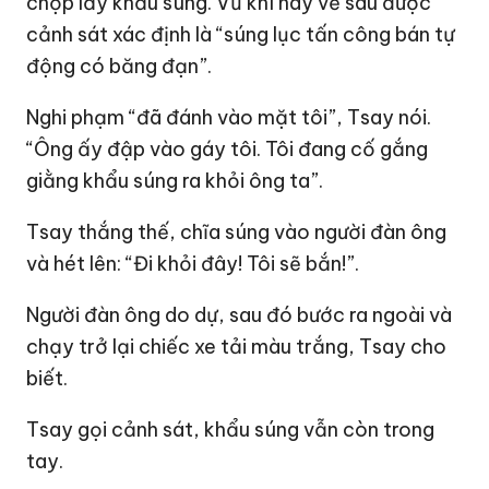
chộp lấy khẩu súng. Vũ khí này về sau được
cảnh sát xác định là “súng lục tấn công bán tự
động có băng đạn”.
Nghi phạm “đã đánh vào mặt tôi”, Tsay nói.
“Ông ấy đập vào gáy tôi. Tôi đang cố gắng
giằng khẩu súng ra khỏi ông ta”.
Tsay thắng thế, chĩa súng vào người đàn ông
và hét lên: “Đi khỏi đây! Tôi sẽ bắn!”.
Người đàn ông do dự, sau đó bước ra ngoài và
chạy trở lại chiếc xe tải màu trắng, Tsay cho
biết.
Tsay gọi cảnh sát, khẩu súng vẫn còn trong
tay.