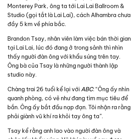
Monterey Park, ông ta tới Lai Lai Ballroom &
Studio (gọi tắt là Lai Lai), cách Alhambra chưa
đầy 5 km về phía bắc.
Brandon Tsay, nhân viên làm việc bán thời gian
tại Lai Lai, lúc đó đang ở trong sảnh thì nhìn
thấy người đàn ông với khẩu súng trên tay.
Ông bà của Tsay là những người thành lập
studio này.
Chàng trai 26 tuổi kể lại với
ABC
: “Ông ấy nhìn
quanh phòng, có vẻ như đang tìm mục tiêu để
bắn. Ông ấy bắt đầu nạp đạn. Tôi nhận ra rằng
phải giành vũ khí ra khỏi tay ông ta”.
Tsay kể rằng anh lao vào người đàn ông và