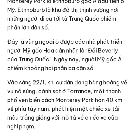
Monterey Park là ethnoburb gốc Á đầu tiên ở
Mỹ. Ethnoburb là khu đô thị thịnh vượng nơi
những người di cư tới từ
Trung Quốc
chiếm
phần lớn dân số.
Đây là vùng ngoại ô được các nhà phát triển
người Mỹ gốc Hoa dán nhãn là “Đồi Beverly
của Trung Quốc”. Ngày nay, người Mỹ gốc Á
chiếm khoảng hai phần ba dân số.
Vào sáng 22/1, khi cư dân đang bàng hoàng về
vụ nổ súng, cảnh sát ở Torrance, một thành
phố ven biển cách Monterey Park hơn 40 km
về phía tây nam, phát hiện một chiếc xe tải
màu trắng giống với mô tả về chiếc xe của
nghi phạm.