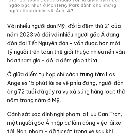
Star Ballroom Dance Studio vốn là điểm hẹn ngọt
ngào bậc nhất ở Monterey Park dành cho những
người thích khiêu vũ. Ảnh:
AP.
Với nhiều người dân Mỹ, đó là đêm thứ 21 của
năm 2023 và đối với nhiều người gốc Á đang
đón đợi Tết Nguyên đán - vốn được hơn một
tỷ người trên toàn thế giới thuộc nhiều nền văn
hóa tham gia - đó là đêm giao thừa.
Ở giữa điểm tụ họp chỉ cách trung tâm Los
Angeles 15 phút lái xe về phía đông, người đàn
ông 72 tuổi đã gây ra vụ xả súng hàng loạt thứ
năm trong năm ở Mỹ.
Cảnh sát xác định nghi phạm là Huu Can Tran,
một người gốc Á nhập cư làm công việc lái xe
tải. Nghi phạm - đã tự sát trong xe sau khi