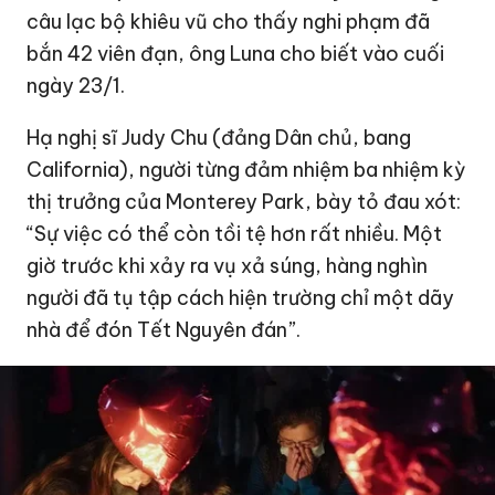
câu lạc bộ khiêu vũ cho thấy nghi phạm đã
bắn 42 viên đạn, ông Luna cho biết vào cuối
ngày 23/1.
Hạ nghị sĩ Judy Chu (đảng Dân chủ, bang
California), người từng đảm nhiệm ba nhiệm kỳ
thị trưởng của Monterey Park, bày tỏ đau xót:
“Sự việc có thể còn tồi tệ hơn rất nhiều. Một
giờ trước khi xảy ra vụ xả súng, hàng nghìn
người đã tụ tập cách hiện trường chỉ một dãy
nhà để đón Tết Nguyên đán”.