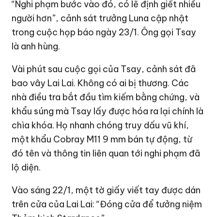
“Nghi phạm bước vào đó, có lẽ định giết nhiều
người hơn”, cảnh sát trưởng Luna cập nhật
trong cuộc họp báo ngày 23/1. Ông gọi Tsay
là anh hùng.
Vài phút sau cuộc gọi của Tsay, cảnh sát đã
bao vây Lai Lai. Không có ai bị thương. Các
nhà điều tra bắt đầu tìm kiếm bằng chứng, và
khẩu súng mà Tsay lấy được hóa ra lại chính là
chìa khóa. Họ nhanh chóng truy dấu vũ khí,
một khẩu Cobray M11 9 mm bán tự động, từ
đó tên và thông tin liên quan tới nghi phạm đã
lộ diện.
Vào sáng 22/1, một tờ giấy viết tay được dán
trên cửa của Lai Lai: “Đóng cửa để tưởng niệm