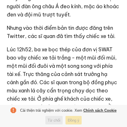
người đàn ông châu Á đeo kính, mặc áo khoác
đen và đội mũ trượt tuyết.
Nhưng vào thời điểm bản tin được đăng trên
Twitter, các sĩ quan đã tìm thấy chiếc xe tải.
Lúc 12h52, ba xe bọc thép của đơn vị SWAT
bao vây chiếc xe tải trắng - một mũi đối mũi,
một mũi đối đuôi và một song song với phía
tài xế. Trực thăng của cảnh sát trưởng hạ
cánh gần đó. Các sĩ quan trong bộ đồng phục
màu xanh lá cây cẩn trọng chạy dọc theo
chiếc xe tải. Ở phía ghế khách của chiếc xe,
các sĩ quan mở cửa và leo vào bên trong. Ở
Cải thiện trải nghiệm với cookie. Xem
Chính sách Cookie
phía ghế tài xế, các sĩ quan đeo găng tay màu
Từ chối
Đồng ý
xanh mở cửa bước vào.