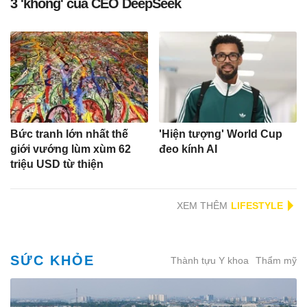
3 'không' của CEO DeepSeek
Bức tranh lớn nhất thế
'Hiện tượng' World Cup
giới vướng lùm xùm 62
đeo kính AI
triệu USD từ thiện
XEM THÊM
SỨC KHỎE
Thành tựu Y khoa
Thẩm mỹ