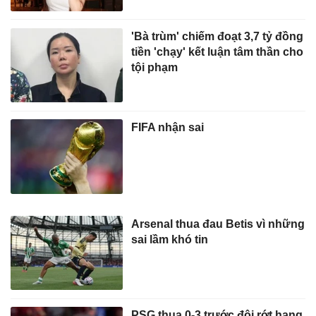
'Bà trùm' chiếm đoạt 3,7 tỷ đồng
tiền 'chạy' kết luận tâm thần cho
tội phạm
FIFA nhận sai
Arsenal thua đau Betis vì những
sai lầm khó tin
PSG thua 0-3 trước đội rớt hạng