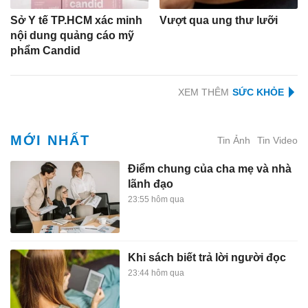
Sở Y tế TP.HCM xác minh
Vượt qua ung thư lưỡi
nội dung quảng cáo mỹ
phẩm Candid
XEM THÊM
MỚI NHẤT
Tin Ảnh
Tin Video
Điểm chung của cha mẹ và nhà
lãnh đạo
23:55 hôm qua
Khi sách biết trả lời người đọc
23:44 hôm qua