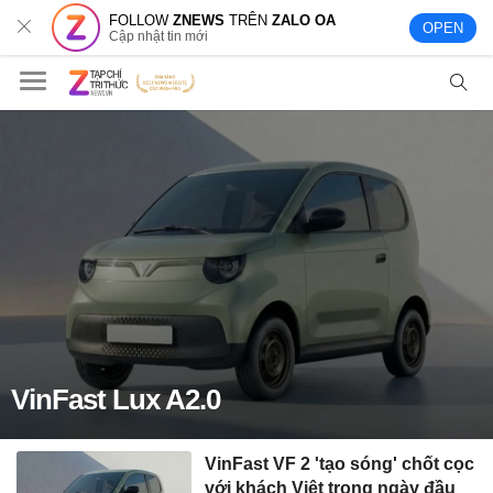
FOLLOW
ZNEWS
TRÊN
ZALO OA
OPEN
Cập nhật tin mới
VinFast Lux A2.0
VinFast VF 2 'tạo sóng' chốt cọc
với khách Việt trong ngày đầu