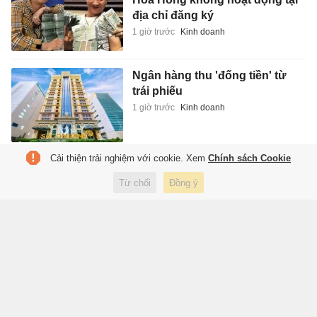
địa chỉ đăng ký
1 giờ trước
Kinh doanh
Ngân hàng thu 'đống tiền' từ
trái phiếu
1 giờ trước
Kinh doanh
Cải thiện trải nghiệm với cookie. Xem
Chính sách Cookie
Bùng nổ dịch vụ bán kim
cương online, ship tận nơi
Từ chối
Đồng ý
1 giờ trước
Kinh doanh
Những chính sách mới sẽ
khuyến khích ngành xuất bản
phát triển
1 giờ trước
Xuất bản