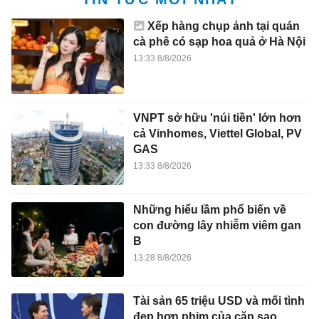
Xếp hàng chụp ảnh tại quán
cà phê có sạp hoa quả ở Hà Nội
13:33 8/8/2026
VNPT sở hữu 'núi tiền' lớn hơn
cả Vinhomes, Viettel Global, PV
GAS
13:33 8/8/2026
Những hiểu lầm phổ biến về
con đường lây nhiễm viêm gan
B
13:28 8/8/2026
Tài sản 65 triệu USD và mối tình
đẹp hơn phim của cặp sao