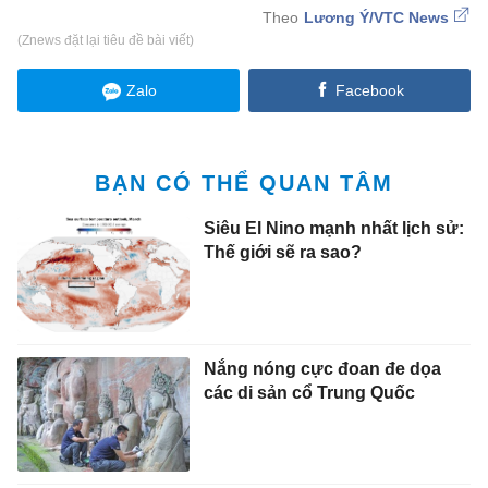
Lương Ý/VTC News
(Znews đặt lại tiêu đề bài viết)
Zalo
Facebook
BẠN CÓ THỂ QUAN TÂM
Siêu El Nino mạnh nhất lịch sử:
Thế giới sẽ ra sao?
Nắng nóng cực đoan đe dọa
các di sản cổ Trung Quốc