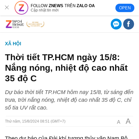
FOLLOW
ZNEWS
TRÊN
ZALO OA
OPEN
Cập nhật tin mới
XÃ HỘI
Thời tiết TP.HCM ngày 15/8:
Nắng nóng, nhiệt độ cao nhất
35 độ C
Dự báo thời tiết TP.HCM hôm nay 15/8, từ sáng đến
trưa, trời nắng nóng, nhiệt độ cao nhất 35 độ C, chỉ
số tia UV rất cao.
A
A
Thứ năm, 15/8/2024 08:51 (GMT+7)
Theo dự báo của Đài khí tượng thủy văn Nam Bộ,