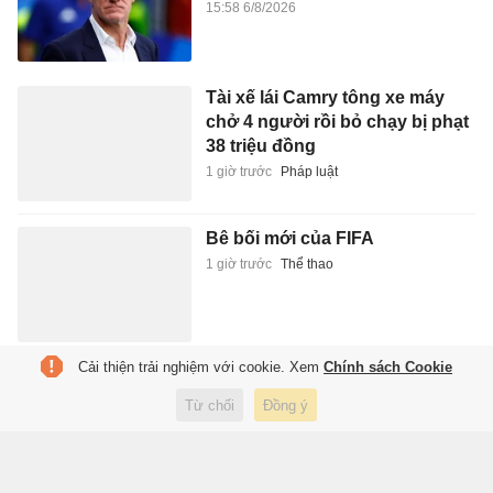
15:58 6/8/2026
Tài xế lái Camry tông xe máy
chở 4 người rồi bỏ chạy bị phạt
38 triệu đồng
1 giờ trước
Pháp luật
Bê bối mới của FIFA
1 giờ trước
Thể thao
Cải thiện trải nghiệm với cookie. Xem
Chính sách Cookie
Bỏ phố về quê làm mô hình
nhà miền Tây, thu gần nửa tỷ
Từ chối
Đồng ý
mỗi năm
1 giờ trước
Đời sống