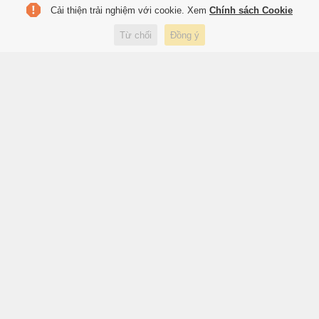
Cải thiện trải nghiệm với cookie. Xem
Chính sách Cookie
Khởi tố vụ án xe tải vượt ẩu
Từ chối
Đồng ý
khiến một phụ nữ tử vong
3 giờ trước
Pháp luật
Bắt giam nữ TikToker Phượng
Nguyễn
4 giờ trước
Pháp luật
Đại tướng Phan Văn Giang: Cấp
xã phải có thao trường để bộ
đội huấn luyện
4 giờ trước
Xã hội
Quyền lực thầm lặng của Carlo
Ancelotti