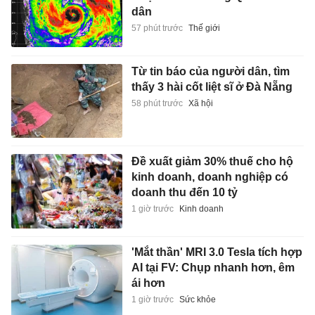
dân
57 phút trước
Thế giới
Từ tin báo của người dân, tìm
thấy 3 hài cốt liệt sĩ ở Đà Nẵng
58 phút trước
Xã hội
Đề xuất giảm 30% thuế cho hộ
kinh doanh, doanh nghiệp có
doanh thu đến 10 tỷ
1 giờ trước
Kinh doanh
'Mắt thần' MRI 3.0 Tesla tích hợp
AI tại FV: Chụp nhanh hơn, êm
ái hơn
1 giờ trước
Sức khỏe