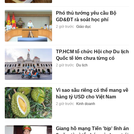
Phó thủ tướng yêu cầu Bộ
GD&ĐT rà soát học phí
2 giờ trước
Giáo dục
TP.HCM tổ chức Hội chợ Du lịch
Quốc tế lớn chưa từng có
2 giờ trước
Du lịch
Vì sao sầu riêng có thể mang về
hàng tỷ USD cho Việt Nam
2 giờ trước
Kinh doanh
Giang hồ mạng Tiến 'bịp' lĩnh án