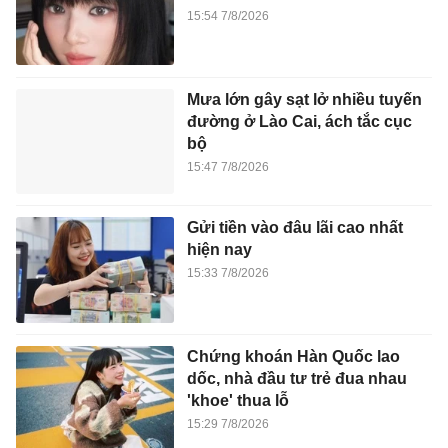
15:54 7/8/2026
Mưa lớn gây sạt lở nhiều tuyến
đường ở Lào Cai, ách tắc cục
bộ
15:47 7/8/2026
Gửi tiền vào đâu lãi cao nhất
hiện nay
15:33 7/8/2026
Chứng khoán Hàn Quốc lao
dốc, nhà đầu tư trẻ đua nhau
'khoe' thua lỗ
15:29 7/8/2026