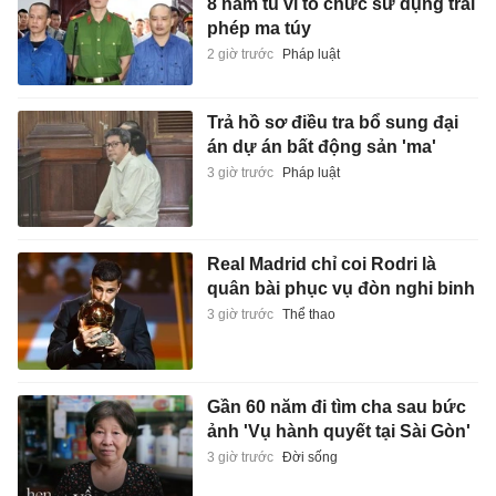
8 năm tù vì tổ chức sử dụng trái
phép ma túy
2 giờ trước
Pháp luật
Trả hồ sơ điều tra bổ sung đại
án dự án bất động sản 'ma'
3 giờ trước
Pháp luật
Real Madrid chỉ coi Rodri là
quân bài phục vụ đòn nghi binh
3 giờ trước
Thể thao
Gần 60 năm đi tìm cha sau bức
ảnh 'Vụ hành quyết tại Sài Gòn'
3 giờ trước
Đời sống