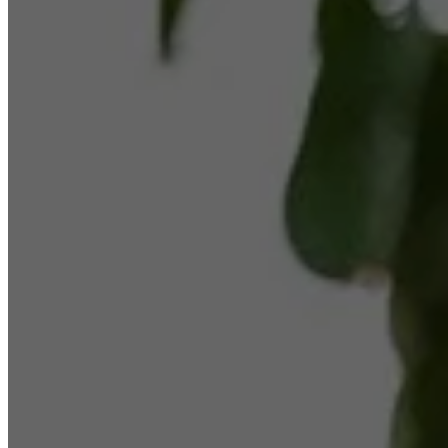
Tạp chí điện tử Tri Thức
Cơ quan chủ quản: Hội Xuất bản Việt Nam
Giấy phép báo chí: số 75/GP-BTTTT và số 442/GP-BTTTT
do Bộ Thông tin và Truyền thông cấp ngày 26/02/2020 và
ngày 29/11/2023
Tổng biên tập: Lâm Quang Hiếu
Trụ sở: Tầng 10, D29 Phạm Văn Bạch, phường Cầu Giấy,
Hà Nội
HOTLINE:
0931.222.666
toasoan@znews.vn
©
Toàn bộ bản quyền thuộc Tri Thức
Tạp trí Tri thức trực tuyến
Bạn đang xem Tạp trí Tri thức trực tuyến trên màn hình máy
tính hoặc thiết bị trình chiếu mà giao diện này không hỗ trợ.
Thông tin uy tín 24h ZNews.vn