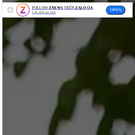
FOLLOW
ZNEWS
TRÊN
ZALO OA
OPEN
Cập nhật tin mới
VIDEO
Xuất bản
Xã hội
Sách hay
Kinh doanh
Nghiên cứu xuất bản
Công nghệ
Văn hóa đọc
Đời sống
Tác giả
Sức khỏe
Cuốn sách tôi đọc
Thể thao
Văn hóa
Giải trí
Cải chính
Du lịch