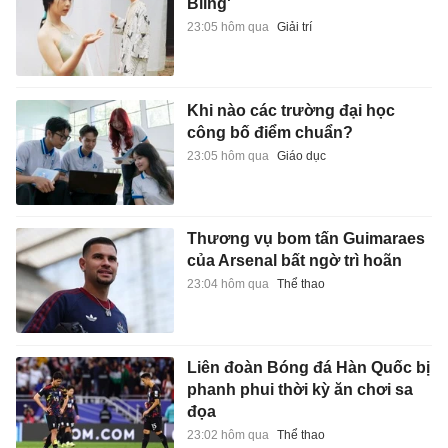
Bling'
23:05 hôm qua
Giải trí
Khi nào các trường đại học
công bố điểm chuẩn?
23:05 hôm qua
Giáo dục
Thương vụ bom tấn Guimaraes
của Arsenal bất ngờ trì hoãn
23:04 hôm qua
Thể thao
Liên đoàn Bóng đá Hàn Quốc bị
phanh phui thời kỳ ăn chơi sa
đọa
23:02 hôm qua
Thể thao