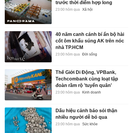
trước thời điểm hợp long
23:00 hôm qua
Xã hội
40 năm canh cánh bí ẩn bộ hài
cốt ôm khẩu súng AK trên nóc
nhà TP.HCM
23:00 hôm qua
Đời sống
Thế Giới Di Động, VPBank,
Techcombank cùng loạt tập
đoàn rầm rộ 'tuyển quân'
23:00 hôm qua
Kinh doanh
Dấu hiệu cảnh báo sỏi thận
nhiều người dễ bỏ qua
23:00 hôm qua
Sức khỏe