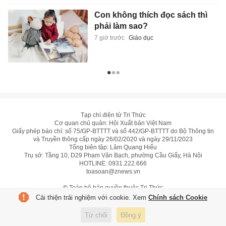
Con không thích đọc sách thì
phải làm sao?
7 giờ trước
Giáo dục
Tạp chí điện tử Tri Thức
Cơ quan chủ quản: Hội Xuất bản Việt Nam
Giấy phép báo chí: số 75/GP-BTTTT và số 442/GP-BTTTT do Bộ Thông tin
và Truyền thông cấp ngày 26/02/2020 và ngày 29/11/2023
Tổng biên tập: Lâm Quang Hiếu
Trụ sở: Tầng 10, D29 Phạm Văn Bạch, phường Cầu Giấy, Hà Nội
HOTLINE:
0931.222.666
toasoan@znews.vn
©
Toàn bộ bản quyền thuộc Tri Thức
Cải thiện trải nghiệm với cookie. Xem
Chính sách Cookie
Từ chối
Đồng ý