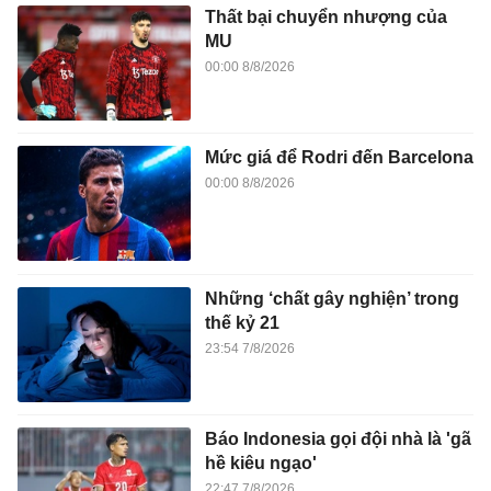
Thất bại chuyển nhượng của
MU
00:00 8/8/2026
Mức giá để Rodri đến Barcelona
00:00 8/8/2026
Những ‘chất gây nghiện’ trong
thế kỷ 21
23:54 7/8/2026
Báo Indonesia gọi đội nhà là 'gã
hề kiêu ngạo'
22:47 7/8/2026