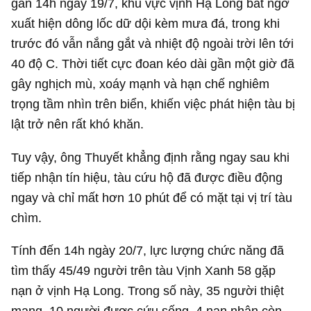
gần 14h ngày 19/7, khu vực vịnh Hạ Long bất ngờ
xuất hiện dông lốc dữ dội kèm mưa đá, trong khi
trước đó vẫn nắng gắt và nhiệt độ ngoài trời lên tới
40 độ C. Thời tiết cực đoan kéo dài gần một giờ đã
gây nghịch mù, xoáy mạnh và hạn chế nghiêm
trọng tầm nhìn trên biển, khiến việc phát hiện tàu bị
lật trở nên rất khó khăn.
Tuy vậy, ông Thuyết khẳng định rằng ngay sau khi
tiếp nhận tín hiệu, tàu cứu hộ đã được điều động
ngay và chỉ mất hơn 10 phút để có mặt tại vị trí tàu
chìm.
Tính đến 14h ngày 20/7, lực lượng chức năng đã
tìm thấy 45/49 người trên tàu Vịnh Xanh 58 gặp
nạn ở vịnh Hạ Long. Trong số này, 35 người thiệt
mạng, 10 người được cứu sống, 4 nạn nhân còn