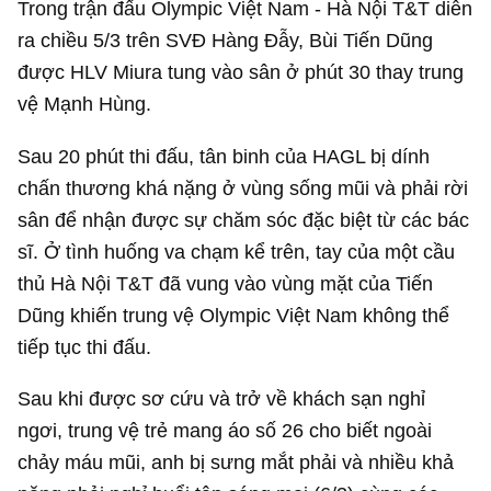
Trong trận đấu Olympic Việt Nam - Hà Nội T&T diễn
ra chiều 5/3 trên SVĐ Hàng Đẫy, Bùi Tiến Dũng
được HLV Miura tung vào sân ở phút 30 thay trung
vệ Mạnh Hùng.
Sau 20 phút thi đấu, tân binh của HAGL bị dính
chấn thương khá nặng ở vùng sống mũi và phải rời
sân để nhận được sự chăm sóc đặc biệt từ các bác
sĩ. Ở tình huống va chạm kể trên, tay của một cầu
thủ Hà Nội T&T đã vung vào vùng mặt của Tiến
Dũng khiến trung vệ Olympic Việt Nam không thể
tiếp tục thi đấu.
Sau khi được sơ cứu và trở về khách sạn nghỉ
ngơi, trung vệ trẻ mang áo số 26 cho biết ngoài
chảy máu mũi, anh bị sưng mắt phải và nhiều khả