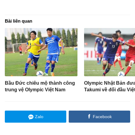
Bài liên quan
Bầu Đức chiêu mộ thành công
Olympic Nhật Bản đưa 
trung vệ Olympic Việt Nam
Takumi về đối đầu Vi
Zalo
Facebook