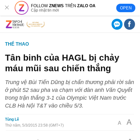
FOLLOW
ZNEWS
TRÊN
ZALO OA
OPEN
Cập nhật tin mới
THỂ THAO
Tân binh của HAGL bị chảy
máu mũi sau chiến thắng
Trung vệ Bùi Tiến Dũng bị chấn thương phải rời sân
ở phút 52 sau pha va chạm với đàn anh Văn Quyết
trong trận thắng 3-1 của Olympic Việt Nam trước
CLB Hà Nội T&T vào chiều 5/3.
Tùng Lê
A
A
Thứ năm, 5/3/2015 23:58 (GMT+7)