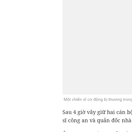
Một chiến sĩ cơ động bị thương trong
Sau 4 giờ vây giữ hai cán b
sĩ công an và quản đốc nhà
Ông Võ Văn Hào, Trưởng ba
hay thanh tra liên ngành đ
các bãi rác, nhà máy xử lý 
"Khi có kết quả thanh tra, 
đến các cơ quan báo chí", 