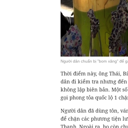
Người dân chuẩn bị "bom xăng" để g
Thời điểm này, ông Thái, B
dân đi kiểm tra nhưng đến
không lập biên bản. Một số
gọi phong tỏa quốc lộ 1 ch
Người dân đã dùng tôn, ván 
để chặn các phương tiện lư
Thạnh. Ngoài ra, họ còn ch