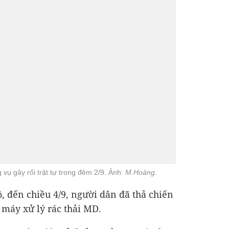
 vụ gây rối trật tự trong đêm 2/9. Ảnh:
M.Hoàng.
ộ, đến chiều 4/9, người dân đã thả chiến
 máy xử lý rác thải MD.
n Tuyên giáo Tỉnh ủy Quảng Ngãi, cho
ang thanh tra quy trình đầu tư xây dựng
rác trên địa bàn tỉnh.
cơ quan chức năng sẽ công khai rộng rãi
ông Hào cho biết thêm.