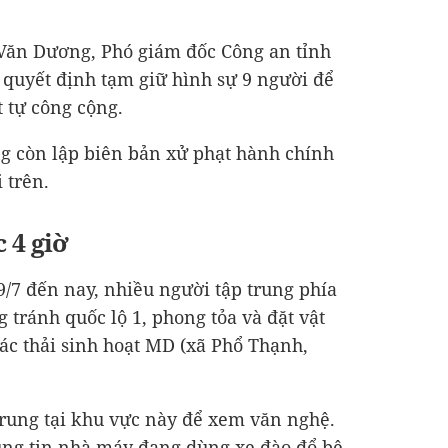
õ Văn Dương, Phó giám đốc Công an tỉnh
 quyết định tạm giữ hình sự 9 người để
t tự công cộng.
g còn lập biên bản xử phạt hành chính
 trên.
c 4 giờ
/7 đến nay, nhiều người tập trung phía
 tránh quốc lộ 1, phong tỏa và đặt vật
rác thải sinh hoạt MD (xã Phổ Thạnh,
 trung tại khu vực này để xem văn nghệ.
tung tin nhà máy đang dùng xe đào đổ bê