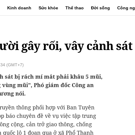
Kinh doanh
Sức khỏe
Thể thao
Đời sống
Công ng
ười gây rối, vây cảnh sát
7:34 (GMT+7)
h sát bị rách mí mắt phải khâu 5 mũi,
 vùng mũi", Phó giám đốc Công an
ương nói.
 Truyền thông phối hợp với Ban Tuyên
p báo chuyên đề về vụ việc tập trung
công cộng, cản trở giao thông, chống
n quốc lộ 1 đoạn qua ở xã Phổ Thạnh