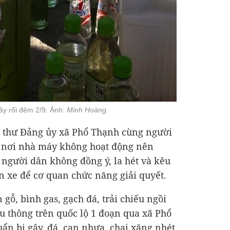
ây rối đêm 2/9. Ảnh:
Minh Hoàng.
í thư Đảng ủy xã Phổ Thạnh cùng người
 nơi nhà máy không hoạt động nên
 người dân không đồng ý, la hét và kêu
ặn xe để cơ quan chức năng giải quyết.
gỗ, bình gas, gạch đá, trải chiếu ngồi
u thông trên quốc lộ 1 đoạn qua xã Phổ
uẩn bị gậy, đá, can nhựa, chai xăng nhét