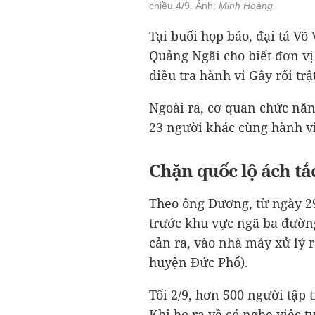
chiều 4/9. Ảnh:
Minh Hoàng.
Tại buổi họp báo, đại tá V
Quảng Ngãi cho biết đơn vị
điều tra hành vi Gây rối trậ
Ngoài ra, cơ quan chức năn
23 người khác cùng hành vi
Chặn quốc lộ ách tắ
Theo ông Dương, từ ngày 29
trước khu vực ngã ba đường
cản ra, vào nhà máy xử lý 
huyện Đức Phổ).
Tối 2/9, hơn 500 người tập
Khi họ ra về có nghe việc 