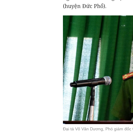
(huyện Đức Phổ).
Đại tá Võ Văn Dương, Phó giám đốc C