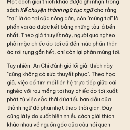
Một cách giải thích khác được ghi nhận trong
sách
Kể chuyện thành ngữ tục ngữ
cho rằng
"tơi" là áo tơi của nông dân, còn "mùng tơi" là
phần vai áo được kết bằng những tàu lá bền
nhất. Theo giả thuyết này, người quá nghèo
phải mặc chiếc áo tơi cũ đến mức phần thân
áo rơi rụng gần hết, chỉ còn lại phần mùng tơi.
Tuy nhiên, An Chi đánh giá lối giải thích này
"cũng không có sức thuyết phục". Theo học
giả, việc cố tìm mối liên hệ trực tiếp giữa cái
nghèo với rau mồng tơi hay chiếc áo tơi xuất
phát từ việc sắc thái đùa tếu ban đầu của
thành ngữ đã phai nhạt theo thời gian. Đây
cũng là lý do xuất hiện nhiều cách giải thích
khác nhau về nguồn gốc của câu nói quen