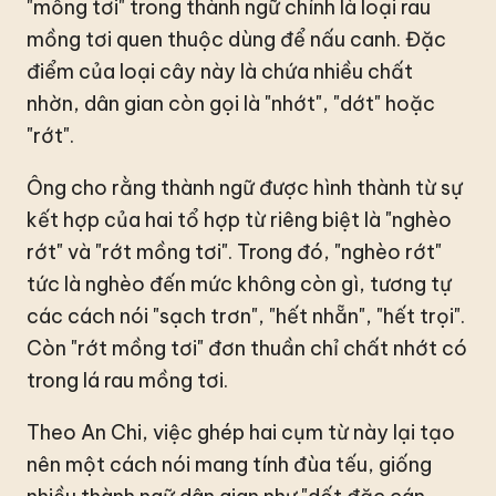
"mồng tơi" trong thành ngữ chính là loại rau
mồng tơi quen thuộc dùng để nấu canh. Đặc
điểm của loại cây này là chứa nhiều chất
nhờn, dân gian còn gọi là "nhớt", "dớt" hoặc
"rớt".
Ông cho rằng thành ngữ được hình thành từ sự
kết hợp của hai tổ hợp từ riêng biệt là "nghèo
rớt" và "rớt mồng tơi". Trong đó, "nghèo rớt"
tức là nghèo đến mức không còn gì, tương tự
các cách nói "sạch trơn", "hết nhẵn", "hết trọi".
Còn "rớt mồng tơi" đơn thuần chỉ chất nhớt có
trong lá rau mồng tơi.
Theo An Chi, việc ghép hai cụm từ này lại tạo
nên một cách nói mang tính đùa tếu, giống