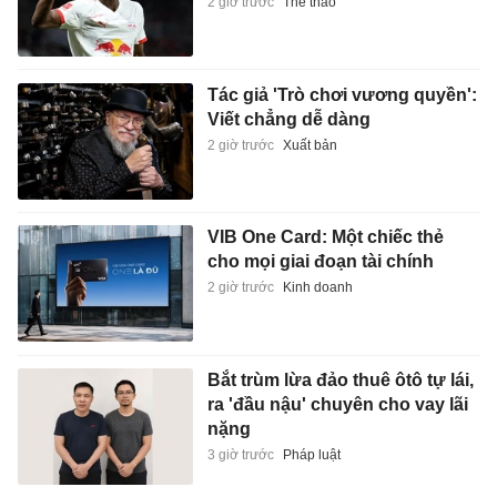
2 giờ trước
Thể thao
Tác giả 'Trò chơi vương quyền':
Viết chẳng dễ dàng
2 giờ trước
Xuất bản
VIB One Card: Một chiếc thẻ
cho mọi giai đoạn tài chính
2 giờ trước
Kinh doanh
Bắt trùm lừa đảo thuê ôtô tự lái,
ra 'đầu nậu' chuyên cho vay lãi
nặng
3 giờ trước
Pháp luật