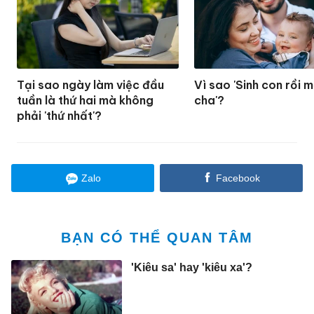
Tại sao ngày làm việc đầu
Vì sao 'Sinh con rồi m
tuần là thứ hai mà không
cha'?
phải 'thứ nhất'?
Zalo
Facebook
BẠN CÓ THỂ QUAN TÂM
'Kiêu sa' hay 'kiêu xa'?