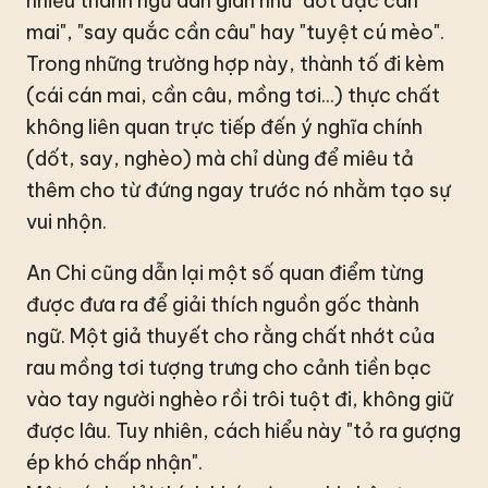
nhiều thành ngữ dân gian như "dốt đặc cán
mai", "say quắc cần câu" hay "tuyệt cú mèo".
Trong những trường hợp này, thành tố đi kèm
(cái cán mai, cần câu, mồng tơi...) thực chất
không liên quan trực tiếp đến ý nghĩa chính
(dốt, say, nghèo) mà chỉ dùng để miêu tả
thêm cho từ đứng ngay trước nó nhằm tạo sự
vui nhộn.
An Chi cũng dẫn lại một số quan điểm từng
được đưa ra để giải thích nguồn gốc thành
ngữ. Một giả thuyết cho rằng chất nhớt của
rau mồng tơi tượng trưng cho cảnh tiền bạc
vào tay người nghèo rồi trôi tuột đi, không giữ
được lâu. Tuy nhiên, cách hiểu này "tỏ ra gượng
ép khó chấp nhận".