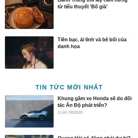
từ tiểu thuyết 'Bố già'
Tiền bạc, ái tình và bê bối của
danh họa
TIN TỨC MỚI NHẤT
Khung gầm xe Honda sẽ do đối
tác Ấn Độ phát triển?
11:44 7/8/2026