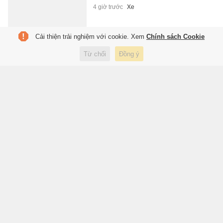
4 giờ trước
Xe
Cải thiện trải nghiệm với cookie. Xem
Chính sách Cookie
Cái bẫy chờ Indonesia trước
Từ chối
Đồng ý
Singapore
4 giờ trước
Thể thao
Cận cảnh Bentley
Continental GTC S phiên bản kỷ
niệm 80 năm
23:51 hôm qua
Xe
Hàng công mới đáng sợ của
Real Madrid
23:49 hôm qua
Thể thao