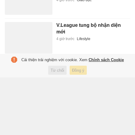
4 giờ trước
Giáo dục
V.League tung bộ nhận diện
mới
4 giờ trước
Lifestyle
Cải thiện trải nghiệm với cookie. Xem
Chính sách Cookie
Tán thành định hướng phân
quyền triệt để cho thành phố là
Từ chối
Đồng ý
đô thị đặc biệt
4 giờ trước
Xã hội
Nếu bị loại lần nữa, Indonesia
hết đường bào chữa
4 giờ trước
Thể thao