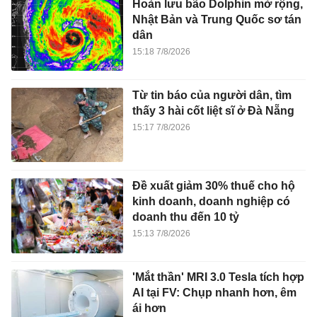
Hoàn lưu bão Dolphin mở rộng,
Nhật Bản và Trung Quốc sơ tán
dân
15:18 7/8/2026
Từ tin báo của người dân, tìm
thấy 3 hài cốt liệt sĩ ở Đà Nẵng
15:17 7/8/2026
Đề xuất giảm 30% thuế cho hộ
kinh doanh, doanh nghiệp có
doanh thu đến 10 tỷ
15:13 7/8/2026
'Mắt thần' MRI 3.0 Tesla tích hợp
AI tại FV: Chụp nhanh hơn, êm
ái hơn