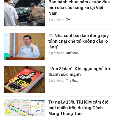
Bảo hành chục năm - cuộc đua
mới của các hãng xe tại Việt
Nam
1 giờ trước
Xe
'Nhà xuất bản làm đúng quy
trình chặt chẽ thì không cần lo
lắng'
1 giờ trước
Xuất bản
'I Am Zlatan': Khi ngạo nghễ trở
thành sức mạnh
1 giờ trước
Thể thao
Từ ngày 13/8, TP.HCM cấm ôtô
một chiều trên đường Cách
Mạng Tháng Tám