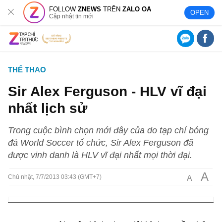
FOLLOW
ZNEWS
TRÊN
ZALO OA
OPEN
Cập nhật tin mới
THỂ THAO
Sir Alex Ferguson - HLV vĩ đại
nhất lịch sử
Trong cuộc bình chọn mới đây của do tạp chí bóng
đá World Soccer tổ chức, Sir Alex Ferguson đã
được vinh danh là HLV vĩ đại nhất mọi thời đại.
A
A
Chủ nhật, 7/7/2013 03:43 (GMT+7)