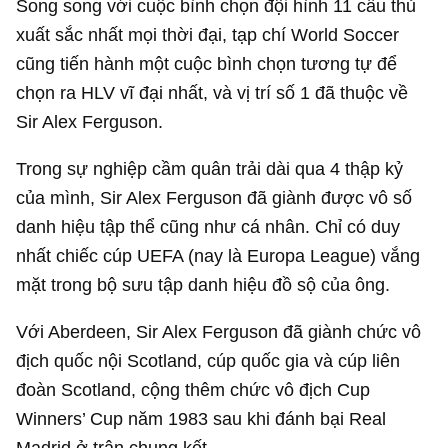
Song song với cuộc bình chọn đội hình 11 cầu thủ
xuất sắc nhất mọi thời đại, tạp chí World Soccer
cũng tiến hành một cuộc bình chọn tương tự để
chọn ra HLV vĩ đại nhất, và vị trí số 1 đã thuộc về
Sir Alex Ferguson.
Trong sự nghiệp cầm quân trải dài qua 4 thập kỷ
của mình, Sir Alex Ferguson đã giành được vô số
danh hiệu tập thể cũng như cá nhân. Chỉ có duy
nhất chiếc cúp UEFA (nay là Europa League) vắng
mặt trong bộ sưu tập danh hiệu đồ sộ của ông.
Với Aberdeen, Sir Alex Ferguson đã giành chức vô
địch quốc nội Scotland, cúp quốc gia và cúp liên
đoàn Scotland, cộng thêm chức vô địch Cup
Winners’ Cup năm 1983 sau khi đánh bại Real
Madrid ở trận chung kết.