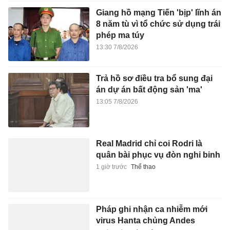
Giang hồ mạng Tiến 'bịp' lĩnh án
8 năm tù vì tổ chức sử dụng trái
phép ma túy
13:30 7/8/2026
Trả hồ sơ điều tra bổ sung đại
án dự án bất động sản 'ma'
13:05 7/8/2026
Real Madrid chỉ coi Rodri là
quân bài phục vụ đòn nghi binh
1 giờ trước
Thể thao
Pháp ghi nhận ca nhiễm mới
virus Hanta chủng Andes