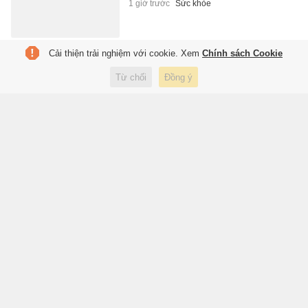
1 giờ trước
Sức khỏe
Cải thiện trải nghiệm với cookie. Xem
Chính sách Cookie
Gần 60 năm đi tìm cha sau bức
ảnh 'Vụ hành quyết tại Sài Gòn'
Từ chối
Đồng ý
1 giờ trước
Đời sống
Tôi xếp hàng ngồi xuồng ba lá ở
cồn du lịch đang 'hot' nhất miền
Tây
2 giờ trước
Du lịch
Loài hoa chỉ nở 20 ngày nhưng
mang về nguồn thu 1,3 tỷ
USD/năm
2 giờ trước
Thế giới