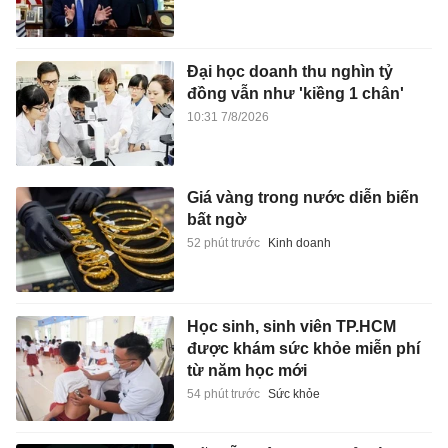
Đại học doanh thu nghìn tỷ
đồng vẫn như 'kiềng 1 chân'
10:31 7/8/2026
Giá vàng trong nước diễn biến
bất ngờ
52 phút trước
Kinh doanh
Học sinh, sinh viên TP.HCM
được khám sức khỏe miễn phí
từ năm học mới
54 phút trước
Sức khỏe