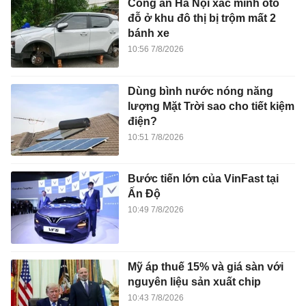
Công an Hà Nội xác minh ôtô
đỗ ở khu đô thị bị trộm mất 2
bánh xe
10:56 7/8/2026
Dùng bình nước nóng năng
lượng Mặt Trời sao cho tiết kiệm
điện?
10:51 7/8/2026
Bước tiến lớn của VinFast tại
Ấn Độ
10:49 7/8/2026
Mỹ áp thuế 15% và giá sàn với
nguyên liệu sản xuất chip
10:43 7/8/2026