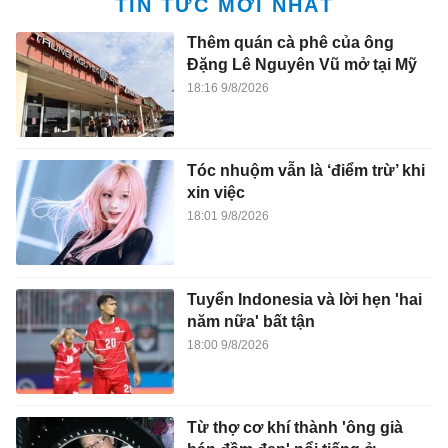
TIN TỨC MỚI NHẤT
Thêm quán cà phê của ông
Đặng Lê Nguyên Vũ mở tại Mỹ
18:16 9/8/2026
Tóc nhuộm vẫn là ‘điểm trừ’ khi
xin việc
18:01 9/8/2026
Tuyển Indonesia và lời hẹn 'hai
năm nữa' bất tận
18:00 9/8/2026
Từ thợ cơ khí thành 'ông già