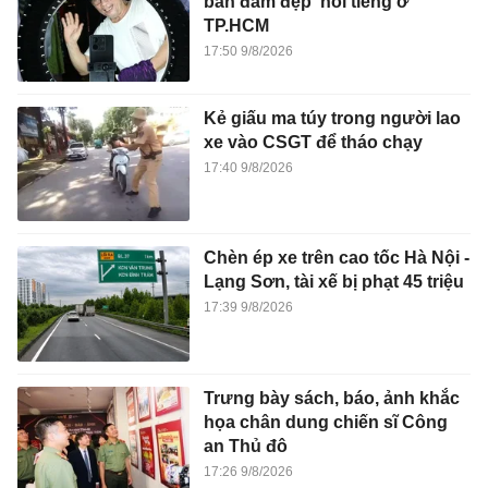
bán đầm đẹp' nổi tiếng ở
TP.HCM
17:50 9/8/2026
Kẻ giấu ma túy trong người lao
xe vào CSGT để tháo chạy
17:40 9/8/2026
Chèn ép xe trên cao tốc Hà Nội -
Lạng Sơn, tài xế bị phạt 45 triệu
17:39 9/8/2026
Trưng bày sách, báo, ảnh khắc
họa chân dung chiến sĩ Công
an Thủ đô
17:26 9/8/2026