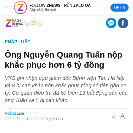
FOLLOW
ZNEWS
TRÊN
ZALO OA
OPEN
Cập nhật tin mới
PHÁP LUẬT
Ông Nguyễn Quang Tuấn nộp
khắc phục hơn 6 tỷ đồng
VKS ghi nhận cựu giám đốc Bệnh viện Tim Hà Nội
và 8 bị can khác nộp khắc phục tổng số tiền gần 21
tỷ. Cơ quan điều tra đã kê biên 13 bất động sản của
ông Tuấn và 5 bị can khác.
Hoàng Lam
A
A
Chủ nhật, 29/1/2023 08:00 (GMT+7)