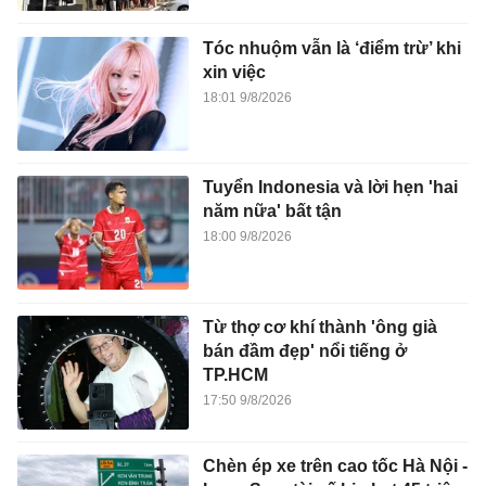
Tóc nhuộm vẫn là ‘điểm trừ’ khi
xin việc
18:01 9/8/2026
Tuyển Indonesia và lời hẹn 'hai
năm nữa' bất tận
18:00 9/8/2026
Từ thợ cơ khí thành 'ông già
bán đầm đẹp' nổi tiếng ở
TP.HCM
17:50 9/8/2026
Chèn ép xe trên cao tốc Hà Nội -