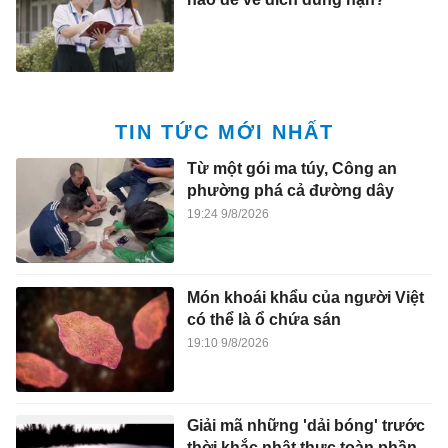
TIN TỨC MỚI NHẤT
Từ một gói ma túy, Công an
phường phá cả đường dây
19:24 9/8/2026
Món khoái khẩu của người Việt
có thể là ổ chứa sán
19:10 9/8/2026
Giải mã những 'dải bóng' trước
thời khắc nhật thực toàn phần