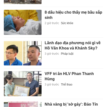
8 dấu hiệu cho thấy mẹ bầu sắp
sinh
2 giờ trước
Sức khỏe
Lãnh đạo địa phương nói gì về
Hồ Văn Khoa và Khánh Sky?
3 giờ trước
Pháp luật
VFF tri ân HLV Phan Thanh
Hùng
3 giờ trước
Thể thao
Nhà vàng bị 'sờ gáy': Bảo Tín