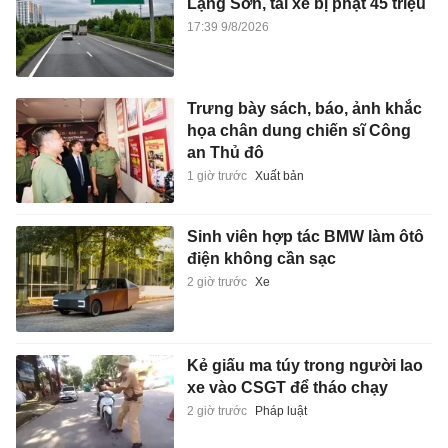
Lạng Sơn, tài xế bị phạt 45 triệu
17:39 9/8/2026
Trưng bày sách, báo, ảnh khắc
họa chân dung chiến sĩ Công
an Thủ đô
1 giờ trước
Xuất bản
Sinh viên hợp tác BMW làm ôtô
điện không cần sạc
2 giờ trước
Xe
Kẻ giấu ma túy trong người lao
xe vào CSGT để tháo chạy
2 giờ trước
Pháp luật