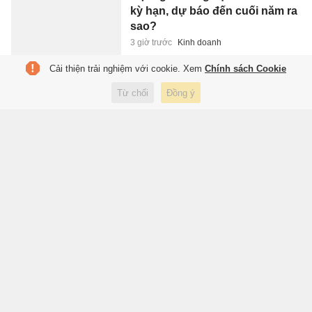
kỳ hạn, dự báo đến cuối năm ra
sao?
3 giờ trước
Kinh doanh
Cải thiện trải nghiệm với cookie. Xem
Chính sách Cookie
Điểm chuẩn các ngành Sư
Từ chối
Đồng ý
phạm vượt mốc 27
3 giờ trước
Giáo dục
Khoảnh khắc 'viral' của mỹ
nhân giống hệt AI
3 giờ trước
Giải trí
Căn nhà chỉ dùng điện Mặt Trời
cần những gì?
4 giờ trước
Công nghệ