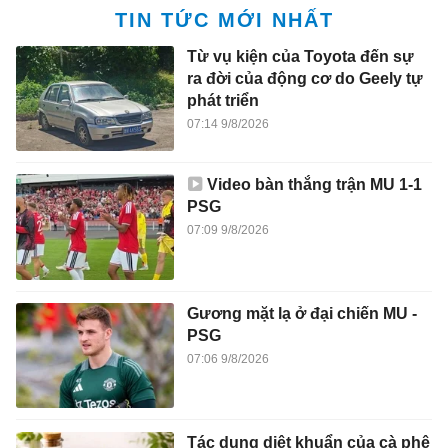
TIN TỨC MỚI NHẤT
Từ vụ kiện của Toyota đến sự
ra đời của động cơ do Geely tự
phát triển
07:14 9/8/2026
Video bàn thắng trận MU 1-1
PSG
07:09 9/8/2026
Gương mặt lạ ở đại chiến MU -
PSG
07:06 9/8/2026
Tác dụng diệt khuẩn của cà phê