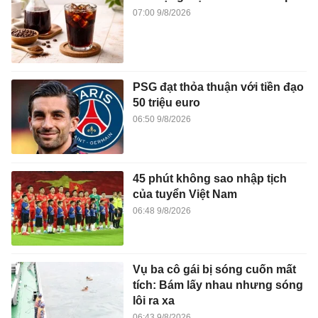
07:00 9/8/2026
PSG đạt thỏa thuận với tiền đạo
50 triệu euro
06:50 9/8/2026
45 phút không sao nhập tịch
của tuyển Việt Nam
06:48 9/8/2026
Vụ ba cô gái bị sóng cuốn mất
tích: Bám lấy nhau nhưng sóng
lôi ra xa
06:43 9/8/2026