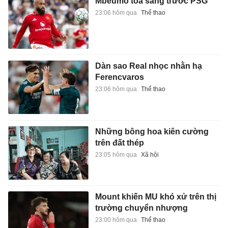
Mbeumo tỏa sáng trước PSG
23:06 hôm qua
Thể thao
Dàn sao Real nhọc nhằn hạ
Ferencvaros
23:06 hôm qua
Thể thao
Những bông hoa kiên cường
trên đất thép
23:05 hôm qua
Xã hội
Mount khiến MU khó xử trên thị
trường chuyển nhượng
23:00 hôm qua
Thể thao