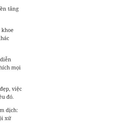
nền tảng
ữ khoe
khác
 diễn
hích mọi
đẹp, việc
ều đó.
m dịch:
ội xứ