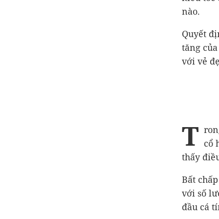
nào.
Quyết đị
tăng của
với vẻ đ
T
ron
cổ 
thấy điề
Bất chấp
với số l
đầu cá t