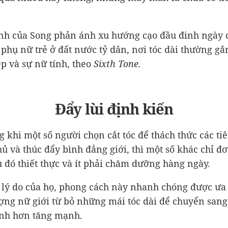
nh của Song phản ánh xu hướng cạo đầu đinh ngày 
 phụ nữ trẻ ở đất nước tỷ dân, nơi tóc dài thường gắ
ẹp và sự nữ tính, theo
Sixth Tone.
Đẩy lùi định kiến
g khi một số người chọn cắt tóc để thách thức các ti
hủ và thúc đẩy bình đẳng giới, thì một số khác chỉ đ
u đó thiết thực và ít phải chăm dưỡng hàng ngày.
 lý do của họ, phong cách này nhanh chóng được ưa
ượng nữ giới từ bỏ những mái tóc dài để chuyển sang
ính hơn tăng mạnh.