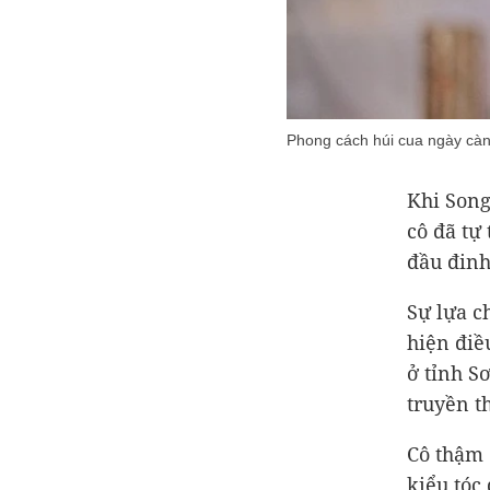
Phong cách húi cua ngày càn
Khi Song
cô đã tự
đầu đinh
Sự lựa c
hiện điề
ở tỉnh Sơ
truyền t
Cô thậm 
kiểu tóc