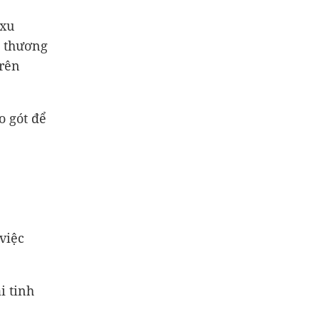
 xu
g thương
trên
o gót để
việc
i tinh