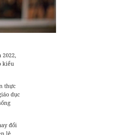
m 2022,
o kiểu
ãn thực
giáo dục
 sống
hay đổi
n lệ