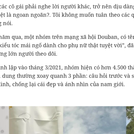
các cô gái phải nghe lời người khác, trở nên dịu dàng
iệt là ngoan ngoãn?. Tôi không muốn tuân theo các q
g nói.
năm qua, một nhóm trên mạng xã hội Douban, có tê
iểu tóc mái ngố dành cho phụ nữ thật tuyệt vời”, đã
ng lớn người theo dõi.
nh lập vào tháng 3/2021, nhóm hiện có hơn 4.500 t
i dung thường xoay quanh 3 phần: câu hỏi trước và 
đinh, chống lại cái đẹp và ánh nhìn của nam giới.