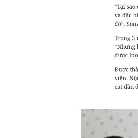
“Tại sao 
và đặc b
đó”, Son
Trong 3 
“Những k
được lượ
Được thà
viên. Nộ
cắt đầu 