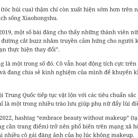
 (tóc húi cua) thậm chí còn xuất hiện sớm hơn trên 
ch sống Xiaohongshu.
019, một số bài đăng cho thấy những thành viên n
 đường cắt buzz nhằm truyền cảm hứng cho người 
n thực hiện thay đổi”.
g là một trong số đó. Cô vẫn hoạt động tích cực trên
và đang chia sẻ kinh nghiệm của mình để khuyến k
ội Trung Quốc tiếp tục vật lộn với các tiêu chuẩn sắc 
hỉ là một trong nhiều trào lưu giúp phụ nữ đẩy lùi đi
2022, hashtag “embrace beauty without makeup” (tạ
g cần trang điểm) trở nên phổ biến trên mạng xã h
i nhiều cô gái đăng ảnh của họ lúc không makeup.