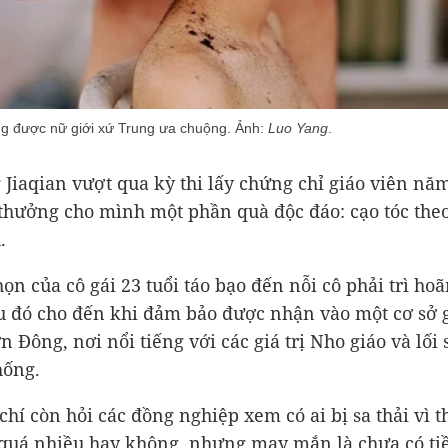
g được nữ giới xứ Trung ưa chuộng. Ảnh:
Luo Yang
.
 Jiaqian vượt qua kỳ thi lấy chứng chỉ giáo viên nă
 thưởng cho mình một phần quà độc đáo: cạo tóc the
.
họn của cô gái 23 tuổi táo bạo đến nỗi cô phải trì ho
u đó cho đến khi đảm bảo được nhận vào một cơ sở 
n Đông, nơi nổi tiếng với các giá trị Nho giáo và lối
hống.
chí còn hỏi các đồng nghiệp xem có ai bị sa thải vì t
 quá nhiều hay không, nhưng may mắn là chưa có tiề