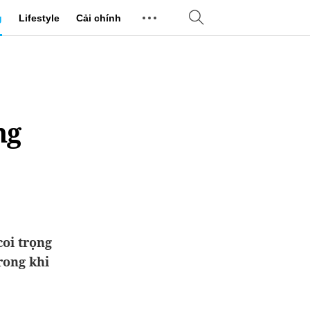
g
Lifestyle
Cải chính
ng
coi trọng
rong khi