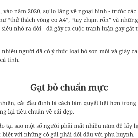
, vào năm 2020, sự lo lắng về ngoại hình - trước các
ư “thử thách vòng eo A4”, “tay chạm rốn” và nhữn
 siêu nhỏ ra đời - đã gây ra cuộc tranh luận gay gắt 
, nhiều người đã có ý thức loại bỏ son môi và giày ca
cá tính.
Gạt bỏ chuẩn mực
nhiên, cắt đầu đinh là cách làm quyết liệt hơn trong 
ng lại tiêu chuẩn về cái đẹp.
 do tại sao một số người phải mất nhiều năm để lấy lạ
c biệt với những cô gái phải đối đầu với phụ huynh.