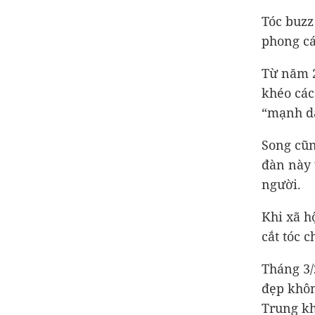
Tóc buzz
phong cá
Từ năm 2
khéo các
“mạnh dạ
Song cũn
đàn này 
người.
Khi xã h
cắt tóc c
Tháng 3/
đẹp khôn
Trung kh