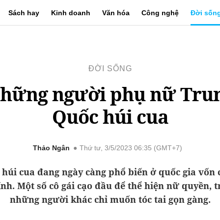
Sách hay
Kinh doanh
Văn hóa
Công nghệ
Đời sốn
ĐỜI SỐNG
hững người phụ nữ Tru
Quốc húi cua
Thảo Ngân
Thứ tư, 3/5/2023 06:35 (GMT+7)
 húi cua đang ngày càng phổ biến ở quốc gia vốn 
ính. Một số cô gái cạo đầu để thể hiện nữ quyền, t
những người khác chỉ muốn tóc tai gọn gàng.