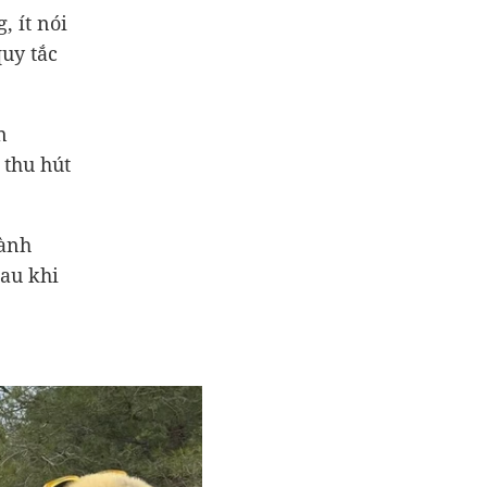
, ít nói
uy tắc
n
 thu hút
hành
sau khi