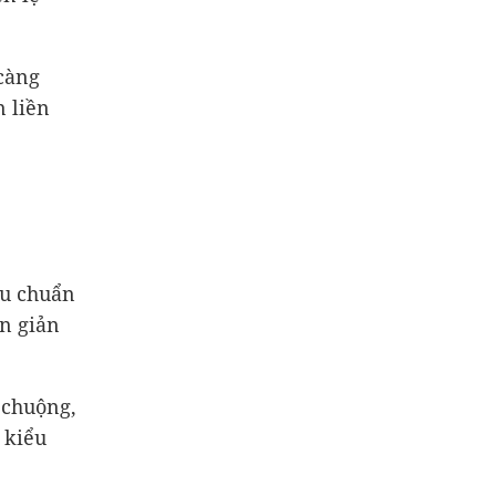
càng
n liền
êu chuẩn
ơn giản
 chuộng,
 kiểu