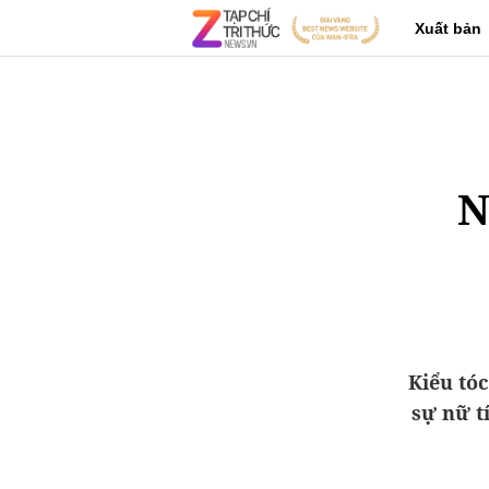
Xuất bản
N
Kiểu tóc
sự nữ t