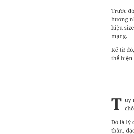
Trước đó
hướng nh
hiệu size
mạng.
Kể từ đó
thể hiện 
T
uy 
chố
Đó là lý
thần, đặ