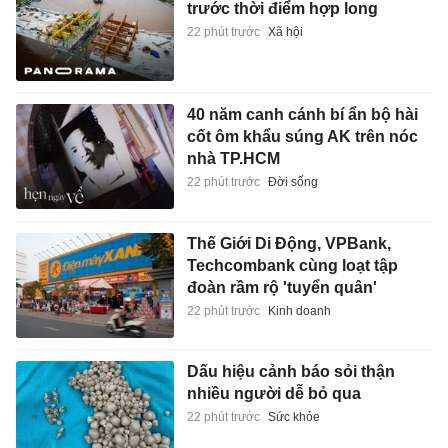
trước thời điểm hợp long
22 phút trước
Xã hội
40 năm canh cánh bí ẩn bộ hài
cốt ôm khẩu súng AK trên nóc
nhà TP.HCM
22 phút trước
Đời sống
Thế Giới Di Động, VPBank,
Techcombank cùng loạt tập
đoàn rầm rộ 'tuyển quân'
22 phút trước
Kinh doanh
Dấu hiệu cảnh báo sỏi thận
nhiều người dễ bỏ qua
22 phút trước
Sức khỏe