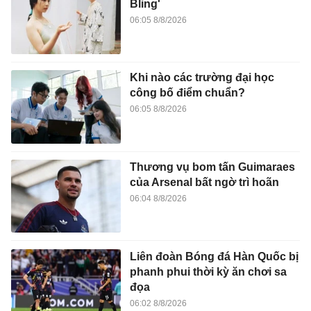
Bling'
06:05 8/8/2026
Khi nào các trường đại học
công bố điểm chuẩn?
06:05 8/8/2026
Thương vụ bom tấn Guimaraes
của Arsenal bất ngờ trì hoãn
06:04 8/8/2026
Liên đoàn Bóng đá Hàn Quốc bị
phanh phui thời kỳ ăn chơi sa
đọa
06:02 8/8/2026