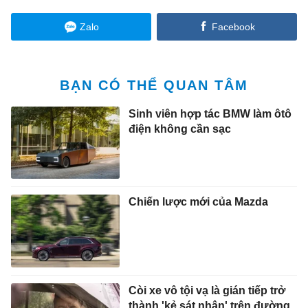
Zalo
Facebook
BẠN CÓ THỂ QUAN TÂM
Sinh viên hợp tác BMW làm ôtô
điện không cần sạc
Chiến lược mới của Mazda
Còi xe vô tội vạ là gián tiếp trở
thành 'kẻ sát nhân' trên đường