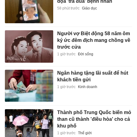
dọa 'trả đũa' bệnh nhân
58 phút trước
Giáo dục
Người vợ Biệt động 58 năm ôm
ký ức đêm địch mang chồng về
trước cửa
1 giờ trước
Đời sống
Ngân hàng tặng lãi suất để hút
khách tiền gửi
1 giờ trước
Kinh doanh
Thành phố Trung Quốc biến mỏ
than cũ thành 'điều hòa' cho cả
khu phố
1 giờ trước
Thế giới