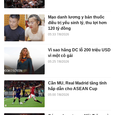
Mạo danh lương y bán thuốc
điều trị yếu sinh lý, thu lợi hơn
120 tỷ đồng
05:33 7/8/2026
Vì sao hãng DC lỗ 200 triệu USD
vì một cô gái
05:25 7/8/2026
Cần MU, Real Madrid tăng tính
hấp dẫn cho ASEAN Cup
05:00 7/8/2026