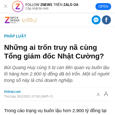
FOLLOW
ZNEWS
TRÊN
ZALO OA
OPEN
Cập nhật tin mới
PHÁP LUẬT
Những ai trốn truy nã cùng
Tổng giám đốc Nhật Cường?
Bùi Quang Huy cùng 5 bị can liên quan vụ buôn lậu
lô hàng hơn 2.900 tỷ đồng đã bỏ trốn. Một số người
trong số này là chủ doanh nghiệp.
Hoàng Lam
A
A
Thứ bảy, 30/1/2021 07:00 (GMT+7)
Trong cáo trạng vụ buôn lậu hơn
2.900 tỷ đồng
tại