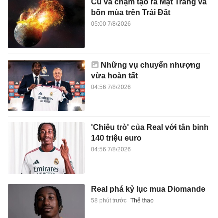
Cú va chạm tạo ra Mặt Trăng và
bốn mùa trên Trái Đất
05:00 7/8/2026
Những vụ chuyển nhượng
vừa hoàn tất
04:56 7/8/2026
'Chiêu trò' của Real với tân binh
140 triệu euro
04:56 7/8/2026
Real phá kỷ lục mua Diomande
58 phút trước
Thể thao