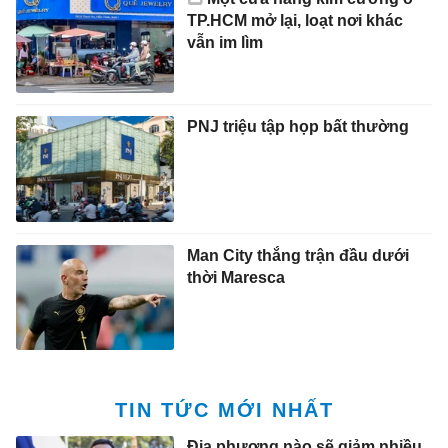
TP.HCM mở lại, loạt nơi khác
vẫn im lìm
PNJ triệu tập họp bất thường
Man City thắng trận đầu dưới
thời Maresca
TIN TỨC MỚI NHẤT
Địa phương nào sẽ giảm nhiều