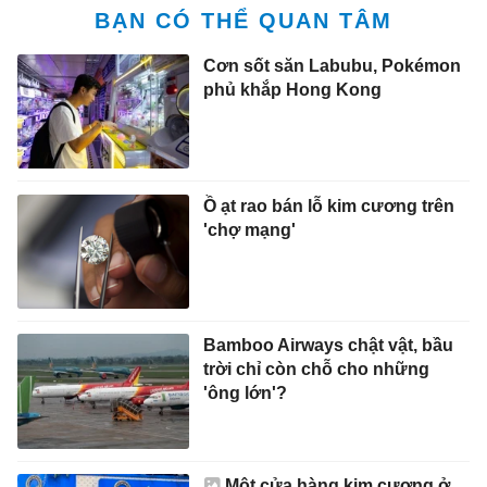
BẠN CÓ THỂ QUAN TÂM
Cơn sốt săn Labubu, Pokémon
phủ khắp Hong Kong
Ồ ạt rao bán lỗ kim cương trên
'chợ mạng'
Bamboo Airways chật vật, bầu
trời chỉ còn chỗ cho những
'ông lớn'?
Một cửa hàng kim cương ở