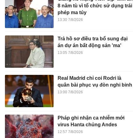
8 năm tù vì tổ chức sử dụng trái
phép ma túy
13:30 7/8/2026
Trả hồ sơ điều tra bổ sung đại
án dự án bất động sản 'ma'
13:05 7/8/2026
Real Madrid chỉ coi Rodri là
quân bài phục vụ đòn nghi binh
13:00 7/8/2026
Pháp ghi nhận ca nhiễm mới
virus Hanta chủng Andes
12:57 7/8/2026