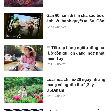
Gần 60 năm đi tìm cha sau bức
ảnh 'Vụ hành quyết tại Sài Gòn'
12:53 7/8/2026
Tôi xếp hàng ngồi xuồng ba
lá ở cồn du lịch đang 'hot' nhất
miền Tây
12:15 7/8/2026
Loài hoa chỉ nở 20 ngày nhưng
mang về nguồn thu 1,3 tỷ
USD/năm
12:05 7/8/2026