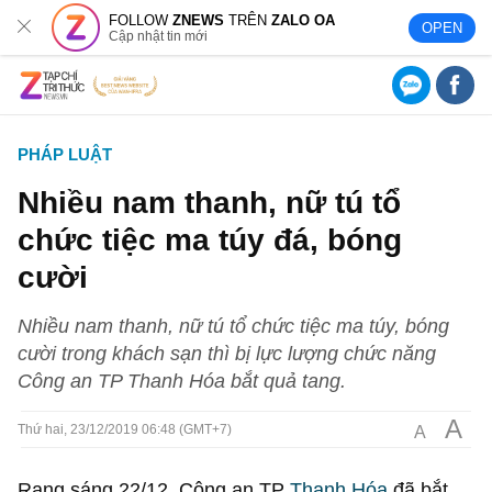
FOLLOW
ZNEWS
TRÊN
ZALO OA
OPEN
Cập nhật tin mới
PHÁP LUẬT
Nhiều nam thanh, nữ tú tổ
chức tiệc ma túy đá, bóng
cười
Nhiều nam thanh, nữ tú tổ chức tiệc ma túy, bóng
cười trong khách sạn thì bị lực lượng chức năng
Công an TP Thanh Hóa bắt quả tang.
A
A
Thứ hai, 23/12/2019 06:48 (GMT+7)
Rạng sáng 22/12, Công an TP
Thanh Hóa
đã bắt