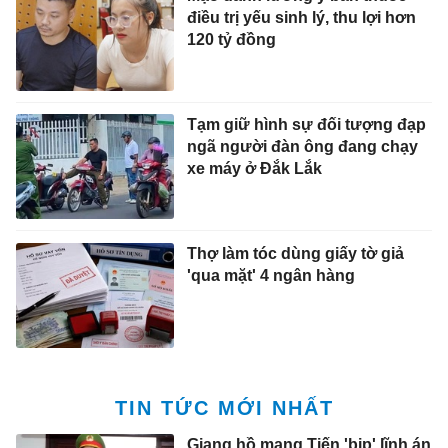
điều trị yếu sinh lý, thu lợi hơn
120 tỷ đồng
Tạm giữ hình sự đối tượng đạp
ngã người đàn ông đang chạy
xe máy ở Đắk Lắk
Thợ làm tóc dùng giấy tờ giả
'qua mặt' 4 ngân hàng
TIN TỨC MỚI NHẤT
Giang hồ mạng Tiến 'bịp' lĩnh án