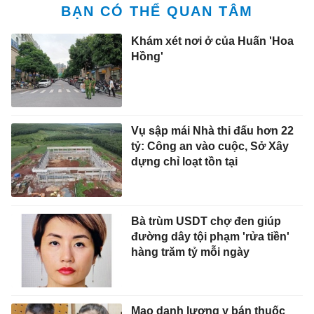
BẠN CÓ THỂ QUAN TÂM
Khám xét nơi ở của Huấn 'Hoa
Hồng'
Vụ sập mái Nhà thi đấu hơn 22
tỷ: Công an vào cuộc, Sở Xây
dựng chỉ loạt tồn tại
Bà trùm USDT chợ đen giúp
đường dây tội phạm 'rửa tiền'
hàng trăm tỷ mỗi ngày
Mạo danh lương y bán thuốc