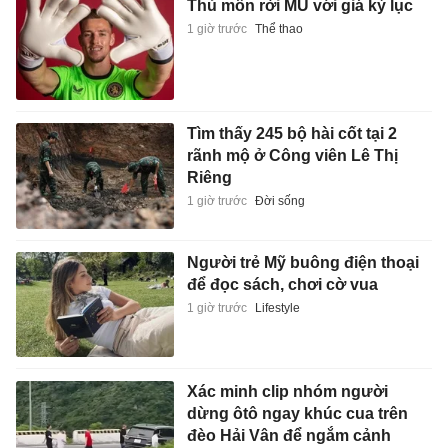
Thủ môn rời MU với giá kỷ lục
1 giờ trước
Thể thao
Tìm thấy 245 bộ hài cốt tại 2
rãnh mộ ở Công viên Lê Thị
Riêng
1 giờ trước
Đời sống
Người trẻ Mỹ buông điện thoại
để đọc sách, chơi cờ vua
1 giờ trước
Lifestyle
Xác minh clip nhóm người
dừng ôtô ngay khúc cua trên
đèo Hải Vân để ngắm cảnh