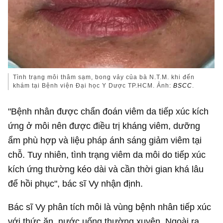
Tình trạng môi thâm sạm, bong vảy của bà N.T.M. khi đến
khám tại Bệnh viện Đại học Y Dược TP.HCM. Ảnh:
BSCC
.
"Bệnh nhân được chẩn đoán viêm da tiếp xúc kích
ứng ở môi nên được điều trị kháng viêm, dưỡng
ẩm phù hợp và liệu pháp ánh sáng giảm viêm tại
chỗ. Tuy nhiên, tình trạng viêm da môi do tiếp xúc
kích ứng thường kéo dài và cần thời gian khá lâu
để hồi phục", bác sĩ Vy nhận định.
Bác sĩ Vy phân tích môi là vùng bệnh nhân tiếp xúc
với thức ăn, nước uống thường xuyên. Ngoài ra,