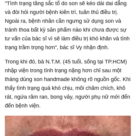
"Tình trạng tăng sắc tố do son sẽ kéo dài dai dẳng
và đòi hỏi người bệnh kiên trì, tuân thủ điều trị.
Ngoài ra, bệnh nhân cần ngưng sử dụng son và
tránh thoa bất kỳ sản phẩm nào khi chưa được sự
tư vấn của bác sĩ vì sẽ làm điều trị khó khăn và tình
trạng trầm trọng hơn", bác sĩ Vy nhận định.
Trong khi đó, bà N.T.M. (45 tuổi, sống tại TP.HCM)
nhập viện trong tình trạng nặng hơn chỉ sau một
tháng dùng son handmade không rõ nguồn gốc. Khi
thấy tình trạng quá khó chịu, môi châm chích, khô
rát, ngứa râm ran, bong vảy, người phụ nữ mới đến
đến bệnh viện.