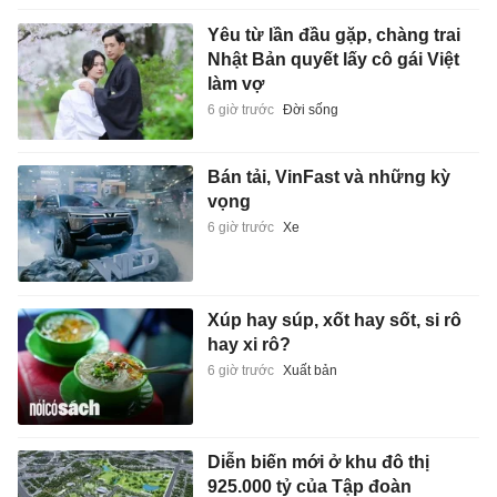
Yêu từ lần đầu gặp, chàng trai
Nhật Bản quyết lấy cô gái Việt
làm vợ
6 giờ trước
Đời sống
Bán tải, VinFast và những kỳ
vọng
6 giờ trước
Xe
Xúp hay súp, xốt hay sốt, si rô
hay xi rô?
6 giờ trước
Xuất bản
Diễn biến mới ở khu đô thị
925.000 tỷ của Tập đoàn