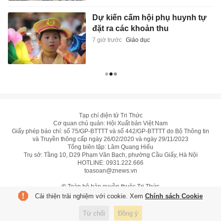
Dự kiến cấm hội phụ huynh tự
đặt ra các khoản thu
7 giờ trước
Giáo dục
Tạp chí điện tử Tri Thức
Cơ quan chủ quản: Hội Xuất bản Việt Nam
Giấy phép báo chí: số 75/GP-BTTTT và số 442/GP-BTTTT do Bộ Thông tin
và Truyền thông cấp ngày 26/02/2020 và ngày 29/11/2023
Tổng biên tập: Lâm Quang Hiếu
Trụ sở: Tầng 10, D29 Phạm Văn Bạch, phường Cầu Giấy, Hà Nội
HOTLINE:
0931.222.666
toasoan@znews.vn
©
Toàn bộ bản quyền thuộc Tri Thức
Cải thiện trải nghiệm với cookie. Xem
Chính sách Cookie
Từ chối
Đồng ý