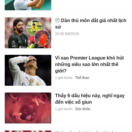
Dàn thủ môn đắt giá nhất lịch
sử
20:00 8/8/2026
Vì sao Premier League khó hút
những siêu sao lớn nhất thế
giới?
1 giờ trước
Thể thao
Thấy 6 dấu hiệu này, nghĩ ngay
đến việc sổ giun
1 giờ trước
Sức khỏe