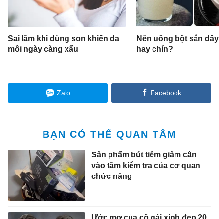
Sai lầm khi dùng son khiến da
Nên uống bột sắn dây
môi ngày càng xấu
hay chín?
Zalo
Facebook
BẠN CÓ THỂ QUAN TÂM
Sản phẩm bút tiêm giảm cân
vào tầm kiểm tra của cơ quan
chức năng
Ước mơ của cô gái xinh đẹp 20