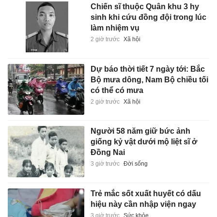
Chiến sĩ thuộc Quân khu 3 hy
sinh khi cứu đồng đội trong lúc
làm nhiệm vụ
2 giờ trước
Xã hội
Dự báo thời tiết 7 ngày tới: Bắc
Bộ mưa dông, Nam Bộ chiều tối
có thể có mưa
2 giờ trước
Xã hội
Người 58 năm giữ bức ảnh
giống kỷ vật dưới mộ liệt sĩ ở
Đồng Nai
3 giờ trước
Đời sống
Trẻ mắc sốt xuất huyết có dấu
hiệu này cần nhập viện ngay
3 giờ trước
Sức khỏe