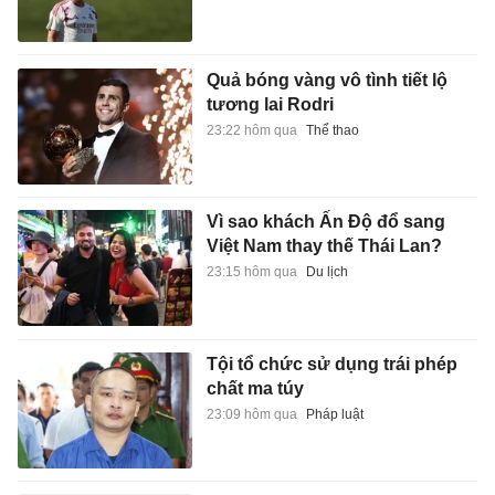
Quả bóng vàng vô tình tiết lộ
tương lai Rodri
23:22 hôm qua
Thể thao
Vì sao khách Ấn Độ đổ sang
Việt Nam thay thế Thái Lan?
23:15 hôm qua
Du lịch
Tội tổ chức sử dụng trái phép
chất ma túy
23:09 hôm qua
Pháp luật