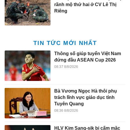
rãnh mộ thứ hai ở CV Lê Thị
Riêng
TIN TỨC MỚI NHẤT
Thông số giúp tuyển Việt Nam
đứng đầu ASEAN Cup 2026
08:37 8/8/2026
Bà Vương Ngọc Hà thôi phụ
trách lĩnh vực giáo dục tỉnh
Tuyên Quang
08:36 8/8/2026
HLV Kim Sang-sik bị cấm mặc