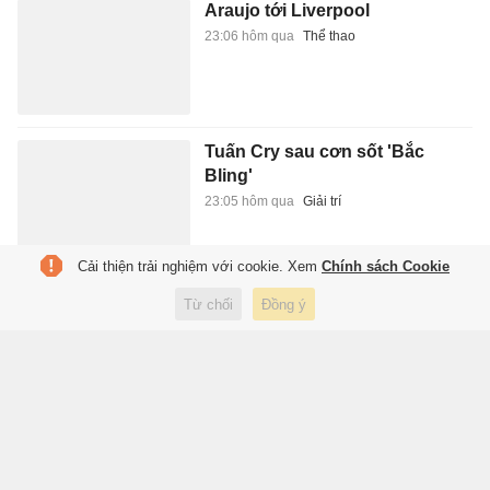
Araujo tới Liverpool
23:06 hôm qua
Thể thao
Tuấn Cry sau cơn sốt 'Bắc
Bling'
23:05 hôm qua
Giải trí
Cải thiện trải nghiệm với cookie. Xem
Chính sách Cookie
Khi nào các trường đại học
Từ chối
Đồng ý
công bố điểm chuẩn?
23:05 hôm qua
Giáo dục
Thương vụ bom tấn Guimaraes
của Arsenal bất ngờ trì hoãn
23:04 hôm qua
Thể thao