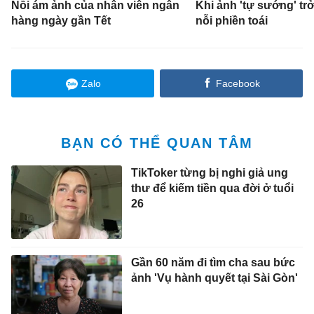
Nỗi ám ảnh của nhân viên ngân
Khi ảnh 'tự sướng' t
hàng ngày gần Tết
nỗi phiền toái
Zalo
Facebook
BẠN CÓ THỂ QUAN TÂM
TikToker từng bị nghi giả ung
thư để kiếm tiền qua đời ở tuổi
26
Gần 60 năm đi tìm cha sau bức
ảnh 'Vụ hành quyết tại Sài Gòn'