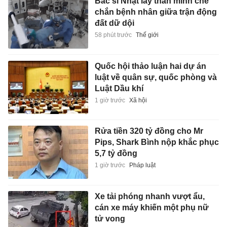
Bác sĩ Nhật lấy thân mình che
chắn bệnh nhân giữa trận động
đất dữ dội
58 phút trước
Thế giới
Quốc hội thảo luận hai dự án
luật về quân sự, quốc phòng và
Luật Dầu khí
1 giờ trước
Xã hội
Rửa tiền 320 tỷ đồng cho Mr
Pips, Shark Bình nộp khắc phục
5,7 tỷ đồng
1 giờ trước
Pháp luật
Xe tải phóng nhanh vượt ẩu,
cán xe máy khiến một phụ nữ
tử vong