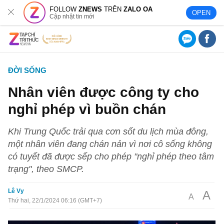
FOLLOW
ZNEWS
TRÊN
ZALO OA
OPEN
Cập nhật tin mới
ĐỜI SỐNG
Nhân viên được công ty cho
nghỉ phép vì buồn chán
Khi Trung Quốc trải qua cơn sốt du lịch mùa đông,
một nhân viên đang chán nản vì nơi cô sống không
có tuyết đã được sếp cho phép "nghỉ phép theo tâm
trạng", theo SMCP.
Lê Vy
A
A
Thứ hai, 22/1/2024 06:16 (GMT+7)