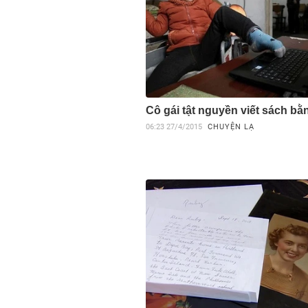
Cô gái tật nguyền viết sách bằ
06:23
27/4/2015
CHUYỆN LẠ