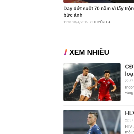
Day dứt suốt 70 năm vì lấy trộ
bức ảnh
11:01
20/4/2015
CHUYỆN LẠ
XEM NHIỀU
CĐV
loạ
22:37
Indon
vòng
HLV
22:37
HLV 
mộ In