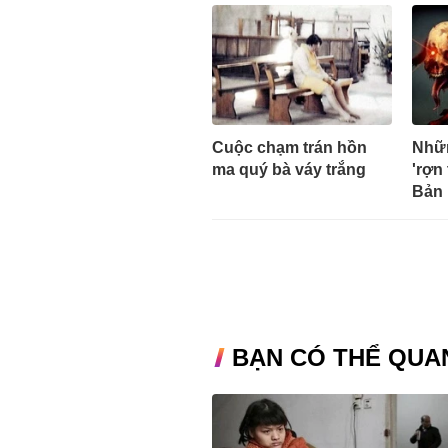
Cuộc chạm trán hồn
Nhữn
ma quý bà váy trắng
'rợn
Bản
BẠN CÓ THỂ QUA