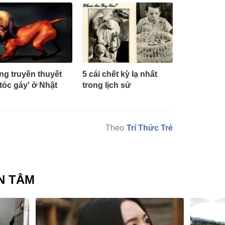
g truyền thuyết
5 cái chết kỳ lạ nhất
 tóc gáy' ở Nhật
trong lịch sử
Trí Thức Trẻ
N TÂM