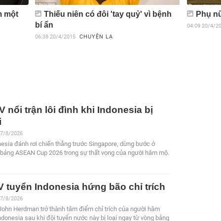
m một
Thiếu niên có đôi 'tay quỷ' vì bệnh
Phụ nữ
bí ẩn
04:09
20/4/2
06:38
20/4/2015
CHUYỆN LẠ
 nổi trận lôi đình khi Indonesia bị
i
 7/8/2026
esia đánh rơi chiến thắng trước Singapore, dừng bước ở
 bảng ASEAN Cup 2026 trong sự thất vọng của người hâm mộ.
 tuyển Indonesia hứng bão chỉ trích
 7/8/2026
John Herdman trở thành tâm điểm chỉ trích của người hâm
donesia sau khi đội tuyển nước này bị loại ngay từ vòng bảng