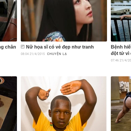
ng chân
Nữ họa sĩ có vẻ đẹp như tranh
Bệnh hiế
đột tử vì
08:04
21/4/2015
CHUYỆN LẠ
07:46
21/4/2