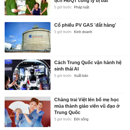
tịch HĐQT công ty bị bắt
5 giờ trước
Pháp luật
Cổ phiếu PV GAS 'đắt hàng'
5 giờ trước
Kinh doanh
Cách Trung Quốc vận hành hệ
sinh thái AI
5 giờ trước
Xuất bản
Chàng trai Việt lén bố mẹ học
múa thành giáo viên vũ đạo ở
Trung Quốc
5 giờ trước
Đời sống