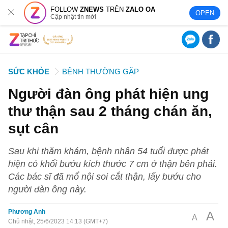
FOLLOW
ZNEWS
TRÊN
ZALO OA
OPEN
Cập nhật tin mới
SỨC KHỎE
BỆNH THƯỜNG GẶP
Người đàn ông phát hiện ung
thư thận sau 2 tháng chán ăn,
sụt cân
Sau khi thăm khám, bệnh nhân 54 tuổi được phát
hiện có khối bướu kích thước 7 cm ở thận bên phải.
Các bác sĩ đã mổ nội soi cắt thận, lấy bướu cho
người đàn ông này.
Phương Anh
A
A
Chủ nhật, 25/6/2023 14:13 (GMT+7)