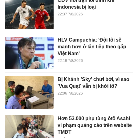
CĐV nổi trận lôi đình khi
Indonesia bị loại
22:37 7/8/2026
HLV Campuchia: 'Đội tôi sẽ
mạnh hơn ở lần tiếp theo gặp
Việt Nam'
22:19 7/8/2026
Bị Khánh 'Sky' chửi bới, vì sao
'Vua Quạt' vẫn bị khởi tố?
22:06 7/8/2026
Hơn 53.000 phụ tùng ôtô Asahi
vi phạm quảng cáo trên website
TMĐT