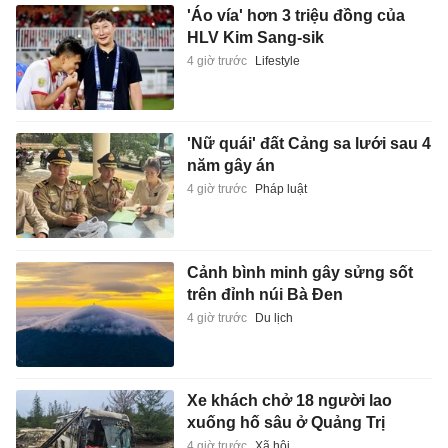
'Áo vía' hơn 3 triệu đồng của
HLV Kim Sang-sik
4 giờ trước
Lifestyle
'Nữ quái' đất Cảng sa lưới sau 4
năm gây án
4 giờ trước
Pháp luật
Cảnh bình minh gây sửng sốt
trên đỉnh núi Bà Đen
4 giờ trước
Du lịch
Xe khách chở 18 người lao
xuống hố sâu ở Quảng Trị
4 giờ trước
Xã hội