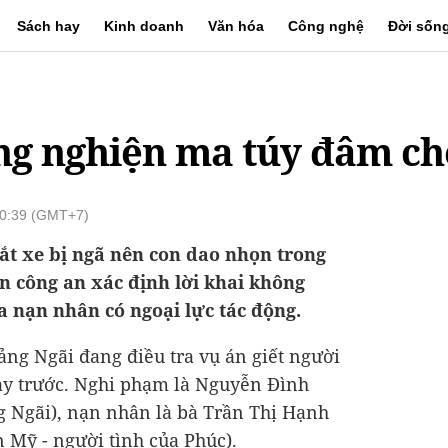
Sách hay
Kinh doanh
Văn hóa
Công nghệ
Đời sốn
g nghiện ma túy đâm chế
20:39 (GMT+7)
ắt xe bị ngã nên con dao nhọn trong
n công an xác định lời khai không
a nạn nhân có ngoại lực tác động.
ảng Ngãi đang điều tra vụ án giết người
gày trước. Nghi phạm là Nguyễn Đình
g Ngãi), nạn nhân là bà Trần Thị Hạnh
n Mỹ - người tình của Phúc).