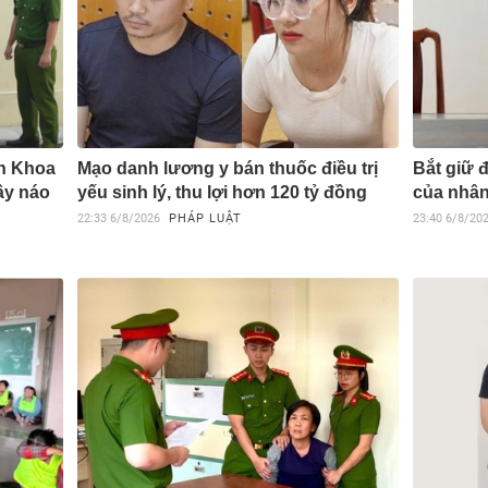
ăn Khoa
Mạo danh lương y bán thuốc điều trị
Bắt giữ 
gây náo
yếu sinh lý, thu lợi hơn 120 tỷ đồng
của nhân
22:33
6/8/2026
PHÁP LUẬT
23:40
6/8/20