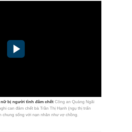
 nữ bị người tình đâm chết
Công an Quảng Ngãi
ghi can đâm chết bà Trần Thị Hạnh (ngụ thị trấn
m chung sống với nạn nhân như vợ chồng.