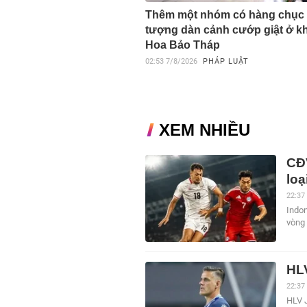
Thêm một nhóm có hàng chục 
tượng dàn cảnh cướp giật ở k
Hoa Bảo Tháp
02:53
7/8/2026
PHÁP LUẬT
XEM NHIỀU
CĐV
loạ
22:37
Indon
vòng
HLV
22:37
HLV 