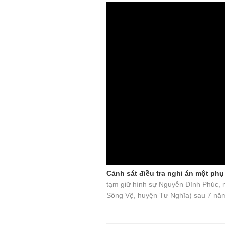
Cảnh sát điều tra nghi án một phụ
tạm giữ hình sự Nguyễn Đình Phúc, n
Sông Vệ, huyện Tư Nghĩa) sau 7 nă