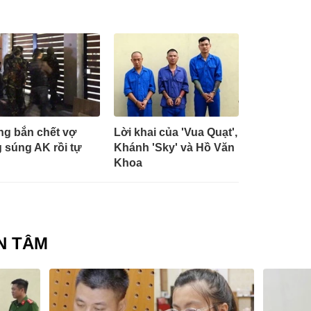
g bắn chết vợ
Lời khai của 'Vua Quạt',
 súng AK rồi tự
Khánh 'Sky' và Hồ Văn
Khoa
N TÂM