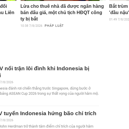
đối
Lừa cho thuê nhà đã được ngân hàng
Bắt trùm 
hu Liên
bán đấu giá, một chủ tịch HĐQT công
'đầu nậu
ty bị bắt
01:49
7/8/20
10:38
7/8/2026
PHÁP LUẬT
 nổi trận lôi đình khi Indonesia bị
i
 7/8/2026
esia đánh rơi chiến thắng trước Singapore, dừng bước ở
 bảng ASEAN Cup 2026 trong sự thất vọng của người hâm mộ.
 tuyển Indonesia hứng bão chỉ trích
 7/8/2026
John Herdman trở thành tâm điểm chỉ trích của người hâm