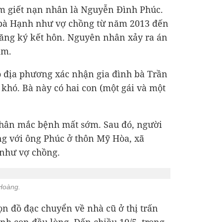
m giết nạn nhân là Nguyễn Đình Phúc.
 bà Hạnh như vợ chồng từ năm 2013 đến
ăng ký kết hôn. Nguyên nhân xảy ra án
ảm.
o địa phương xác nhận gia đình bà Trần
khó. Bà này có hai con (một gái và một
hân mắc bệnh mất sớm. Sau đó, người
g với ông Phúc ở thôn Mỹ Hòa, xã
như vợ chồng.
Hoàng.
ọn đồ đạc chuyển về nhà cũ ở thị trấn