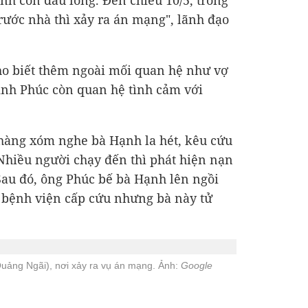
inh con đầu lòng. Đến chiều 10/5, trong
trước nhà thì xảy ra án mạng", lãnh đạo
o biết thêm ngoài mối quan hệ như vợ
ình Phúc còn quan hệ tình cảm với
 hàng xóm nghe bà Hạnh la hét, kêu cứu
 Nhiều người chạy đến thì phát hiện nạn
u đó, ông Phúc bế bà Hạnh lên ngồi
n bệnh viện cấp cứu nhưng bà này tử
Quảng Ngãi), nơi xảy ra vụ án mạng. Ảnh:
Google