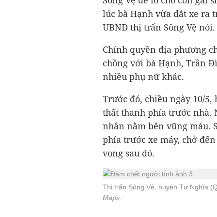
Sông Vệ để lo cho con gái s
lúc bà Hạnh vừa dắt xe ra 
UBND thị trấn Sông Vệ nói.
Chính quyền địa phương ch
chồng với bà Hạnh, Trần Đ
nhiều phụ nữ khác.
Trước đó, chiều ngày 10/5,
thất thanh phía trước nhà.
nhân nằm bên vũng máu. Sa
phía trước xe máy, chở đế
vong sau đó.
Thị trấn Sông Vệ, huyện Tư Nghĩa (
Maps.