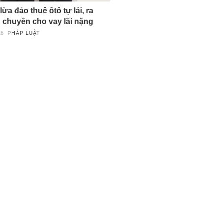
lừa đảo thuê ôtô tự lái, ra
' chuyên cho vay lãi nặng
26
PHÁP LUẬT