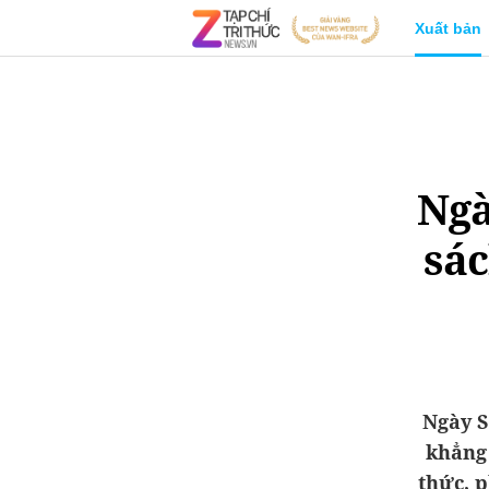
Xuất bản
Ngà
sá
Ngày S
khẳng 
thức, p