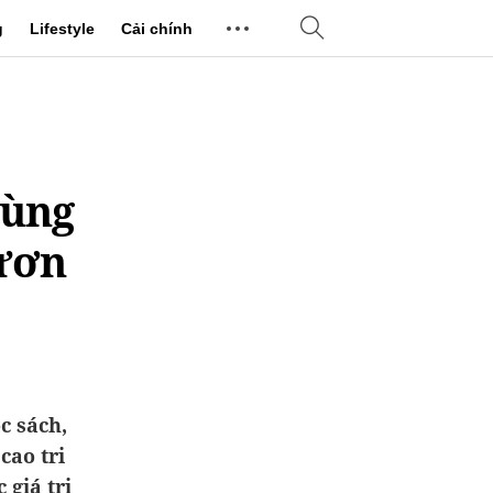
g
Lifestyle
Cải chính
Cùng
ươn
c sách,
cao tri
 giá trị