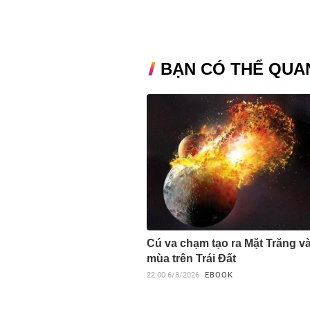
BẠN CÓ THỂ QUA
Cú va chạm tạo ra Mặt Trăng v
mùa trên Trái Đất
22:00
6/8/2026
EBOOK