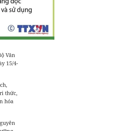
Bộ Văn
ày 15/4-
ch,
i thức,
ăn hóa
nguyên