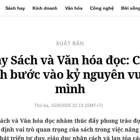
Sách hay
Kinh doanh
Văn hóa
Công nghệ
Đời sốn
XUẤT BẢN
y Sách và Văn hóa đọc: 
ch bước vào kỷ nguyên v
mình
Thứ ba, 15/4/2025 22:13 (GMT+7)
ách và Văn hóa đọc nhằm thúc đẩy phong trào đọ
định vai trò quan trọng của sách trong việc nâng 
hát triển tư duy, giáo dục nhân cách và lan tỏa các