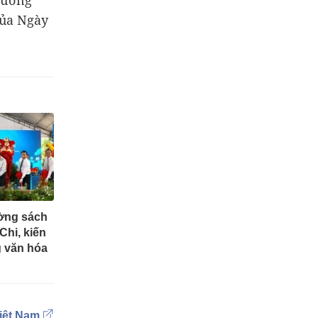
 dưỡng
của Ngày
ờng sách
hi, kiến
g văn hóa
iệt Nam