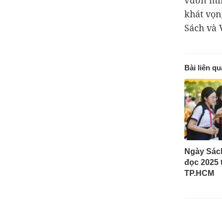
vươn mìn
khát vọn
Sách và 
Bài liên q
Ngày Sác
đọc 2025 
TP.HCM