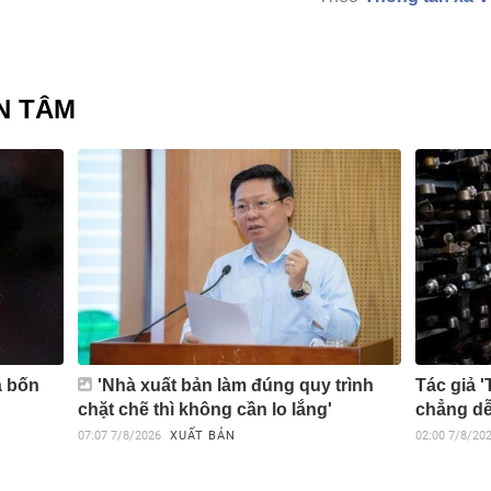
N TÂM
à bốn
'Nhà xuất bản làm đúng quy trình
Tác giả '
chặt chẽ thì không cần lo lắng'
chẳng d
07:07
7/8/2026
XUẤT BẢN
02:00
7/8/20