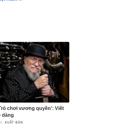
Trò chơi vương quyền': Viết
ễ dàng
26
XUẤT BẢN