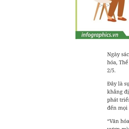
Ngày sác
hóa, Thể
2/5.
Đây là s
khẳng đị
phát triể
đến mọi 
“Văn hóa