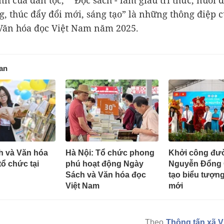
h của dân tộc,” “Đọc sách - làm giàu tri thức, nuôi
g, thúc đẩy đổi mới, sáng tạo” là những thông điệp 
Văn hóa đọc Việt Nam năm 2025.
uan
h và Văn hóa
Hà Nội: Tổ chức phong
Khởi công đư
tổ chức tại
phú hoạt động Ngày
Nguyễn Đổng C
Sách và Văn hóa đọc
tạo biểu tượn
Việt Nam
mới
Thông tấn xã V