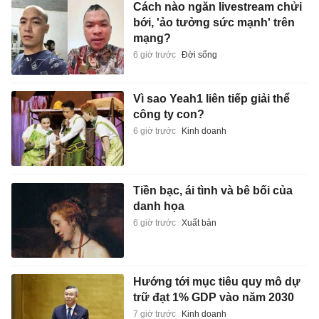
Cách nào ngăn livestream chửi
bới, 'ảo tưởng sức mạnh' trên
mạng?
6 giờ trước
Đời sống
Vì sao Yeah1 liên tiếp giải thể
công ty con?
6 giờ trước
Kinh doanh
Tiền bạc, ái tình và bê bối của
danh họa
6 giờ trước
Xuất bản
Hướng tới mục tiêu quy mô dự
trữ đạt 1% GDP vào năm 2030
7 giờ trước
Kinh doanh