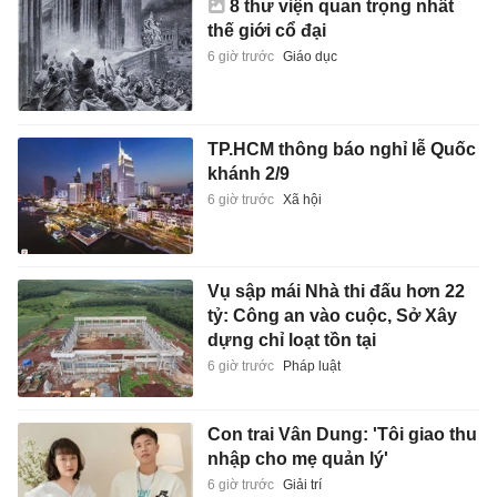
8 thư viện quan trọng nhất
thế giới cổ đại
6 giờ trước
Giáo dục
TP.HCM thông báo nghỉ lễ Quốc
khánh 2/9
6 giờ trước
Xã hội
Vụ sập mái Nhà thi đấu hơn 22
tỷ: Công an vào cuộc, Sở Xây
dựng chỉ loạt tồn tại
6 giờ trước
Pháp luật
Con trai Vân Dung: 'Tôi giao thu
nhập cho mẹ quản lý'
6 giờ trước
Giải trí