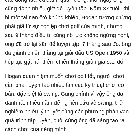
cũng dành nhiều giờ để luyện tập. Năm 37 tuổi, khi
bị một tai nạn ôtô khủng khiếp, Hogan tưởng chừng
phải giã từ sự nghiệp chơi golf của mình, nhưng
sau 9 tháng điều trị cùng nỗ lực không ngừng nghỉ,
ông đã trở lại sân để luyện tập. 7 tháng sau đó, ông
đã giành chiến thắng tại giải đấu US.Open 1950 và
tiếp tục gặt hái thêm chiến thắng giòn giã sau đó.
Hogan quan niệm muốn chơi golf tốt, người chơi
cần phải luyện tập nhiều lần các kỹ thuật chơi cơ
bản, đặc biệt là swing. Cũng chính vì vậy ông đã
dành rất nhiều năm để nghiên cứu về swing, thử
nghiệm nhiều lý thuyết cùng các phương pháp vào
quá trình tập luyện, cuối cùng ông đã sáng tạo ra
cách chơi của riêng mình.