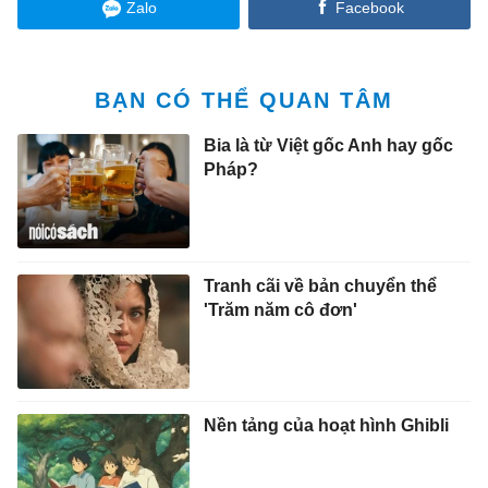
Zalo
Facebook
BẠN CÓ THỂ QUAN TÂM
Bia là từ Việt gốc Anh hay gốc
Pháp?
Tranh cãi về bản chuyển thể
'Trăm năm cô đơn'
Nền tảng của hoạt hình Ghibli