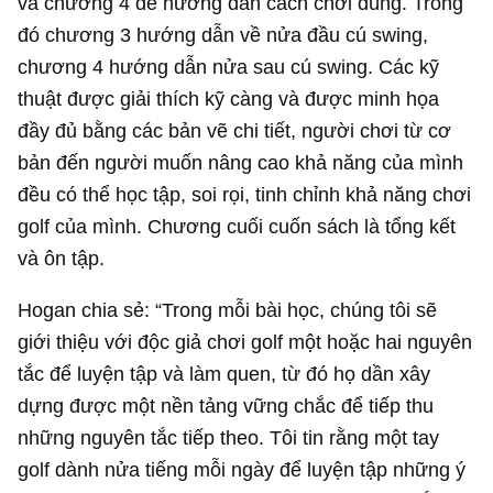
và chương 4 để hướng dẫn cách chơi đúng. Trong
đó chương 3 hướng dẫn về nửa đầu cú swing,
chương 4 hướng dẫn nửa sau cú swing. Các kỹ
thuật được giải thích kỹ càng và được minh họa
đầy đủ bằng các bản vẽ chi tiết, người chơi từ cơ
bản đến người muốn nâng cao khả năng của mình
đều có thể học tập, soi rọi, tinh chỉnh khả năng chơi
golf của mình. Chương cuối cuốn sách là tổng kết
và ôn tập.
Hogan chia sẻ: “Trong mỗi bài học, chúng tôi sẽ
giới thiệu với độc giả chơi golf một hoặc hai nguyên
tắc để luyện tập và làm quen, từ đó họ dần xây
dựng được một nền tảng vững chắc để tiếp thu
những nguyên tắc tiếp theo. Tôi tin rằng một tay
golf dành nửa tiếng mỗi ngày để luyện tập những ý