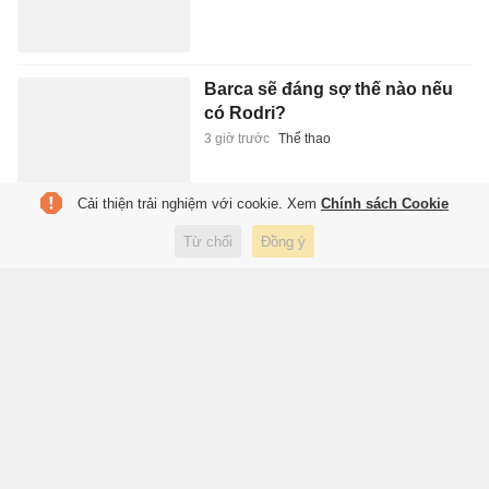
Barca sẽ đáng sợ thế nào nếu
có Rodri?
3 giờ trước
Thể thao
Cải thiện trải nghiệm với cookie. Xem
Chính sách Cookie
Lời xin lỗi từ 4 cô gái thống trị
Từ chối
Đồng ý
Kpop
3 giờ trước
Giải trí
'Cá voi', 'cá mập' đang gom
Bitcoin
3 giờ trước
Kinh doanh