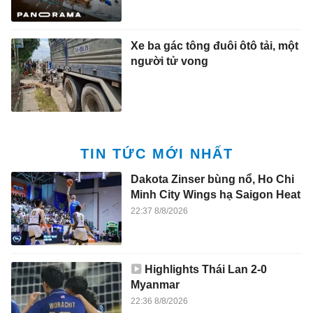
Xe ba gác tông đuôi ôtô tải, một
người tử vong
TIN TỨC MỚI NHẤT
Dakota Zinser bùng nổ, Ho Chi
Minh City Wings hạ Saigon Heat
22:37 8/8/2026
Highlights Thái Lan 2-0
Myanmar
22:36 8/8/2026