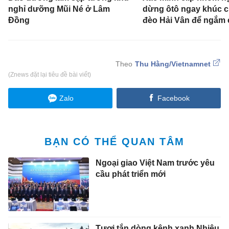
nghỉ dưỡng Mũi Né ở Lâm
dừng ôtô ngay khúc c
Đồng
đèo Hải Vân để ngắm
Thu Hằng/Vietnamnet
(Znews đặt lại tiêu đề bài viết)
Zalo
Facebook
BẠN CÓ THỂ QUAN TÂM
Ngoại giao Việt Nam trước yêu
cầu phát triển mới
Tươi tắn dòng kênh xanh Nhiêu